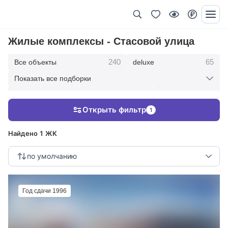
Жилые комплексы - Стасовой улица
240
65
Все объекты
deluxe
Показать все подборки
434
369
403
элитные
премиум
бизнес
Открыть фильтр
1
123
286
Жилые кварталы
клубные дома
Найдено 1 ЖК
по умолчанию
Год сдачи 1996