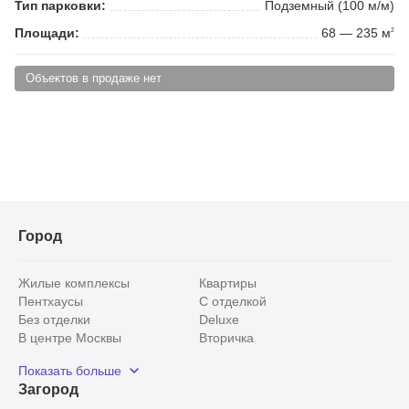
Тип парковки:
Подземный (100 м/м)
Площади:
68 — 235 м
2
Объектов в продаже нет
Город
Жилые комплексы
Квартиры
Пентхаусы
С отделкой
Без отделки
Deluxe
В центре Москвы
Вторичка
Видовые
Эксклюзивы
Показать больше
Рядом с парком
Популярные локации
Загород
С панорамными окнами
Внутри Садового кольца