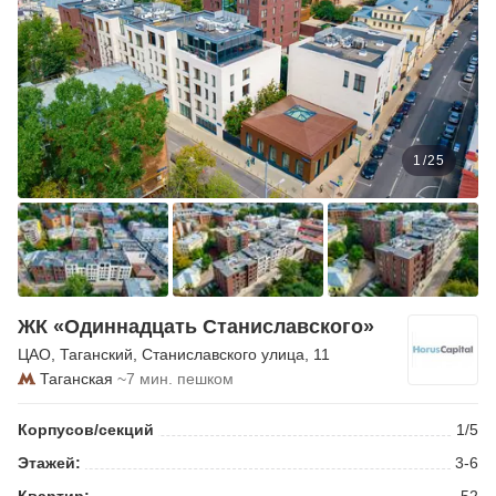
1
/
25
ЖК «Одиннадцать Станиславского»
ЦАО
,
Таганский
,
Станиславского улица
, 11
Таганская
~7 мин. пешком
Корпусов/секций
1/5
Этажей:
3-6
Квартир:
52