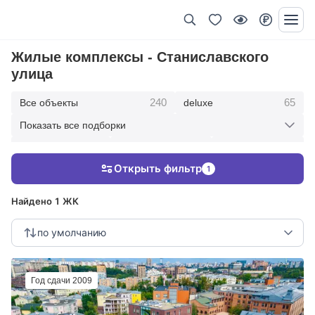
Жилые комплексы - Станиславского
улица
240
65
Все объекты
deluxe
Показать все подборки
434
369
403
элитные
премиум
бизнес
Открыть фильтр
1
123
286
Жилые кварталы
клубные дома
Найдено 1 ЖК
по умолчанию
Год сдачи 2009