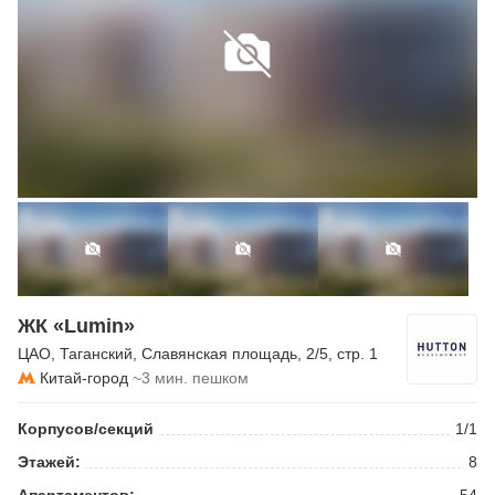
ЖК «Lumin»
ЦАО
,
Таганский
,
Славянская площадь
, 2/5, стр. 1
Китай-город
~3 мин. пешком
Корпусов/секций
1/1
Этажей:
8
Апартаментов:
54