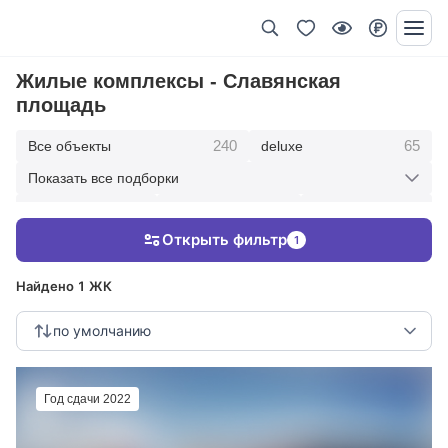
Жилые комплексы - Славянская
площадь
240
65
Все объекты
deluxe
Показать все подборки
434
369
403
элитные
премиум
бизнес
Открыть фильтр
1
123
286
Жилые кварталы
клубные дома
Найдено 1 ЖК
по умолчанию
Год сдачи 2022