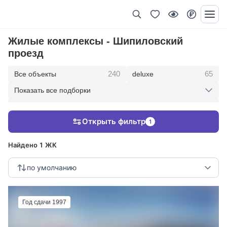
Жилые комплексы - Шипиловский
проезд
240
65
Все объекты
deluxe
Показать все подборки
434
369
403
элитные
премиум
бизнес
Открыть фильтр
1
123
286
Жилые кварталы
клубные дома
Найдено 1 ЖК
по умолчанию
Год сдачи 1997