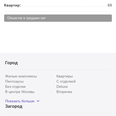
Квартир:
69
Объектов в продаже нет
Город
Жилые комплексы
Квартиры
Пентхаусы
С отделкой
Без отделки
Deluxe
В центре Москвы
Вторичка
Видовые
Эксклюзивы
Показать больше
Рядом с парком
Популярные локации
Загород
С панорамными окнами
Внутри Садового кольца