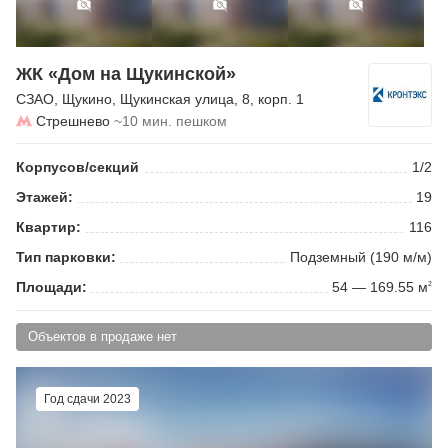
ЖК «Дом на Щукинской»
СЗАО
,
Щукино
,
Щукинская улица
, 8, корп. 1
Стрешнево
~10 мин. пешком
Корпусов/секций
1/2
Этажей:
19
Квартир:
116
Тип парковки:
Подземный (190 м/м)
Площади:
54 — 169.55 м
2
Объектов в продаже нет
Год сдачи 2023