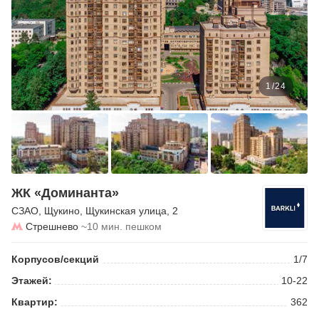
1
/
24
ЖК «Доминанта»
СЗАО
,
Щукино
,
Щукинская улица
, 2
Стрешнево
~10 мин. пешком
Корпусов/секций
1/7
Этажей:
10-22
Квартир:
362