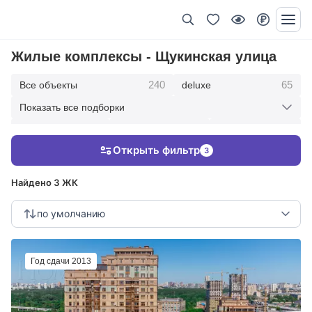
Жилые комплексы - Щукинская улица
240
65
Все объекты
deluxe
Показать все подборки
434
369
403
элитные
премиум
бизнес
Открыть фильтр
3
123
286
Жилые кварталы
клубные дома
Найдено 3 ЖК
по умолчанию
Год сдачи 2013