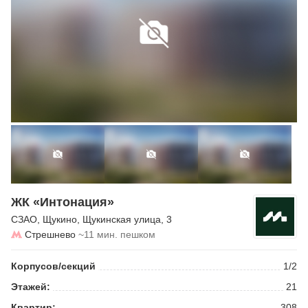
ЖК «Интонация»
СЗАО
,
Щукино
,
Щукинская улица
, 3
Стрешнево
~11 мин. пешком
Корпусов/секций
1/2
Этажей:
21
Квартир:
308