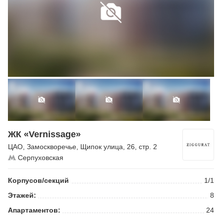
ЖК «Vernissage»
ЦАО
,
Замоскворечье
,
Щипок улица
, 26, стр. 2
Серпуховская
Корпусов/секций
1/1
Этажей:
8
Апартаментов:
24