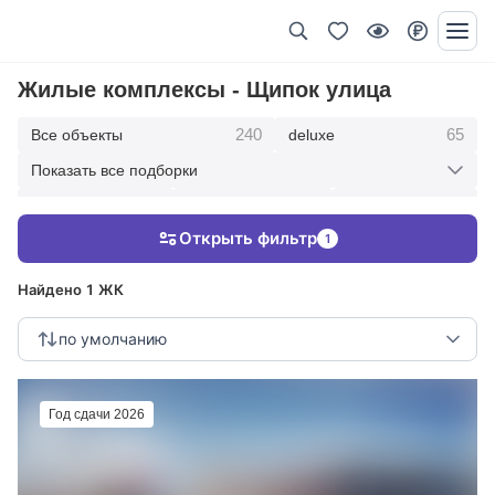
Жилые комплексы - Щипок улица
240
65
Все объекты
deluxe
Показать все подборки
434
369
403
элитные
премиум
бизнес
Открыть фильтр
1
123
286
Жилые кварталы
клубные дома
Найдено 1 ЖК
по умолчанию
Год сдачи 2026