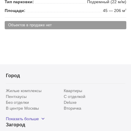
Тип парковки:
Подземный (22 м/м)
Площади:
45 — 206 м
2
Объектов в продаже нет
Город
Жилые комплексы
Квартиры
Пентхаусы
С отделкой
Без отделки
Deluxe
В центре Москвы
Вторичка
Видовые
Эксклюзивы
Показать больше
Рядом с парком
Популярные локации
Загород
С панорамными окнами
Внутри Садового кольца