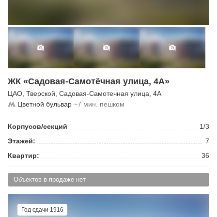
ЖК «Садовая-Самотёчная улица, 4А»
ЦАО
,
Тверской
,
Садовая-Самотечная улица
, 4А
Цветной бульвар
~7 мин. пешком
Корпусов/секций
1/3
Этажей:
7
Квартир:
36
Объектов в продаже нет
Год сдачи 1916