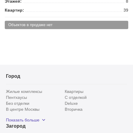
Этажей:
8
Квартир:
39
Объектов в продаже нет
Город
Жилые комплексы
Квартиры
Пентхаусы
С отделкой
Без отделки
Deluxe
В центре Москвы
Вторичка
Видовые
Эксклюзивы
Показать больше
Рядом с парком
Популярные локации
Загород
С панорамными окнами
Внутри Садового кольца