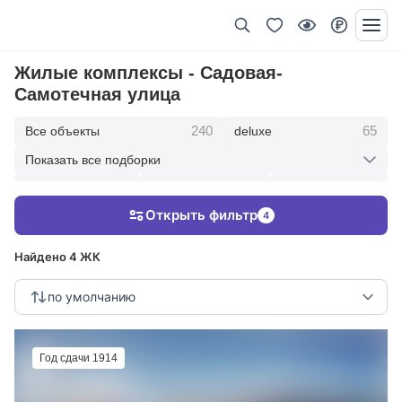
Жилые комплексы - Садовая-
Самотечная улица
240
65
Все объекты
deluxe
Показать все подборки
434
369
403
элитные
премиум
бизнес
Открыть фильтр
4
123
286
Жилые кварталы
клубные дома
Найдено 4 ЖК
по умолчанию
Год сдачи 1914