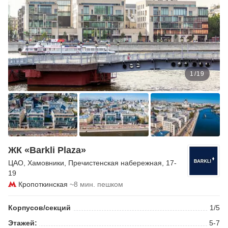
1
/
19
ЖК «Barkli Plaza»
ЦАО
,
Хамовники
,
Пречистенская набережная
, 17-
19
Кропоткинская
~8 мин. пешком
Корпусов/секций
1/5
Этажей:
5-7