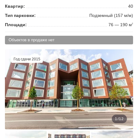
Квартир:
40
Тип парковки:
Подземный (157 м/м)
Площади:
76 — 190 м
2
Объектов в продаже нет
Год сдачи 2015
1
/
12