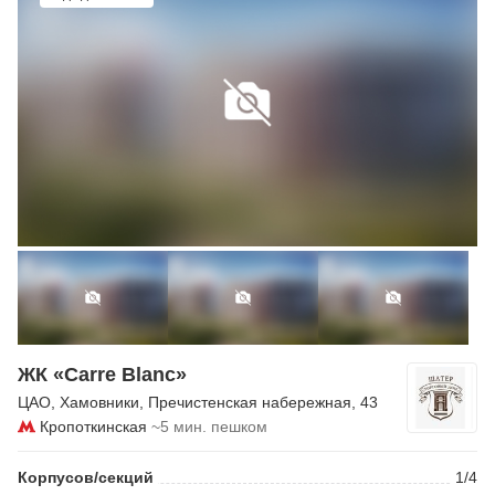
ЖК «Carre Blanc»
ЦАО
,
Хамовники
,
Пречистенская набережная
, 43
Кропоткинская
~5 мин. пешком
Корпусов/секций
1/4