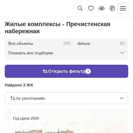
Жилые комплексы - Пречистенская
набережная
240
65
Все объекты
deluxe
Показать все подборки
434
369
403
элитные
премиум
бизнес
Открыть фильтр
3
123
286
Жилые кварталы
клубные дома
Найдено 3 ЖК
по умолчанию
Год сдачи 2009