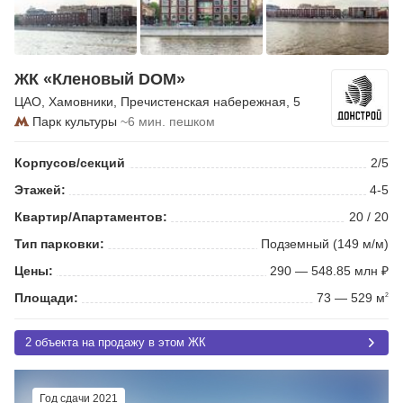
ЖК «Кленовый DOM»
ЦАО
,
Хамовники
,
Пречистенская набережная
, 5
Парк культуры
~6 мин. пешком
Корпусов/секций
2/5
Этажей:
4-5
Квартир/Апартаментов:
20 / 20
Тип парковки:
Подземный (149 м/м)
Цены:
290 — 548.85 млн ₽
Площади:
73 — 529 м
2
2 объекта на продажу в этом ЖК
Год сдачи 2021