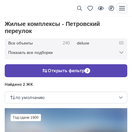
Жилые комплексы - Петровский
переулок
240
65
Все объекты
deluxe
Показать все подборки
434
369
403
элитные
премиум
бизнес
Открыть фильтр
2
123
286
Жилые кварталы
клубные дома
Найдено 2 ЖК
по умолчанию
Год сдачи 1900