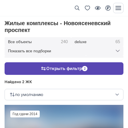
Жилые комплексы - Новоясеневский
проспект
240
65
Все объекты
deluxe
Показать все подборки
434
369
403
элитные
премиум
бизнес
Открыть фильтр
2
123
286
Жилые кварталы
клубные дома
Найдено 2 ЖК
по умолчанию
Год сдачи 2014