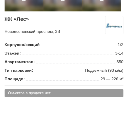
ЖК «Лес»
Новоясеневский проспект
, 3В
Корпусов/секций
1/2
Этажей:
3-14
Апартаментов:
350
Тип парковки:
Подземный (93 м/м)
Площади:
29 — 226 м
2
Объектов в продаже нет