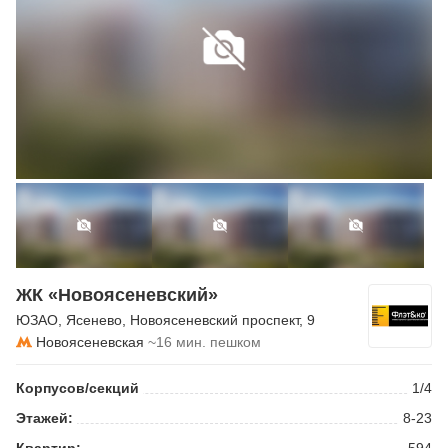
ЖК «Новоясеневский»
ЮЗАО
,
Ясенево
,
Новоясеневский проспект
, 9
Новоясеневская
~16 мин. пешком
Корпусов/секций
1/4
Этажей:
8-23
Квартир:
594