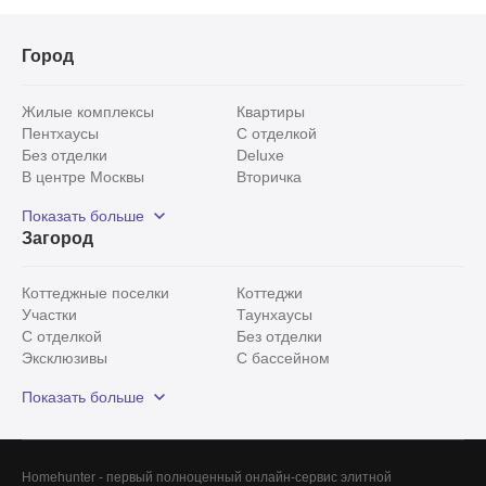
Город
Жилые комплексы
Квартиры
Пентхаусы
С отделкой
Без отделки
Deluxe
В центре Москвы
Вторичка
Видовые
Эксклюзивы
Показать больше
Рядом с парком
Популярные локации
Загород
С панорамными окнами
Внутри Садового кольца
Коттеджные поселки
Коттеджи
Участки
Таунхаусы
С отделкой
Без отделки
Эксклюзивы
С бассейном
С лесным участком
Истринский район
Показать больше
Красногорский район
Минское шоссе
Все
0
Сегодня
0
Homehunter - первый полноценный онлайн-сервис элитной