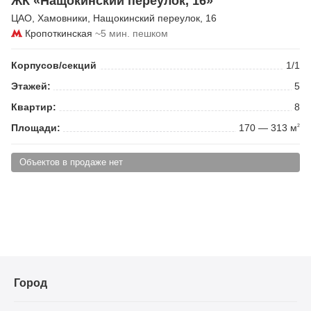
ЖК «Нащокинский переулок, 16»
ЦАО
,
Хамовники
,
Нащокинский переулок
, 16
Кропоткинская
~5 мин. пешком
Корпусов/секций
1/1
Этажей:
5
Квартир:
8
Площади:
170 — 313 м
2
Объектов в продаже нет
Город