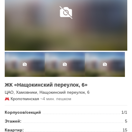
ЖК «Нащокинский переулок, 6»
ЦАО
,
Хамовники
,
Нащокинский переулок
, 6
Кропоткинская
~4 мин. пешком
Корпусов/секций
1/1
Этажей:
5
Квартир:
15