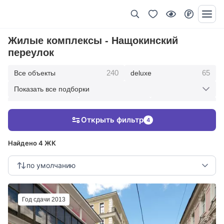
Жилые комплексы - Нащокинский
переулок
240
65
Все объекты
deluxe
Показать все подборки
434
369
403
элитные
премиум
бизнес
Открыть фильтр
4
123
286
Жилые кварталы
клубные дома
Найдено 4 ЖК
по умолчанию
Год сдачи 2013