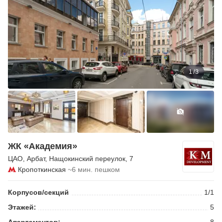
1
/
3
ЖК «Академия»
ЦАО
,
Арбат
,
Нащокинский переулок
, 7
Кропоткинская
~6 мин. пешком
Корпусов/секций
1/1
Этажей:
5
Апартаментов:
8