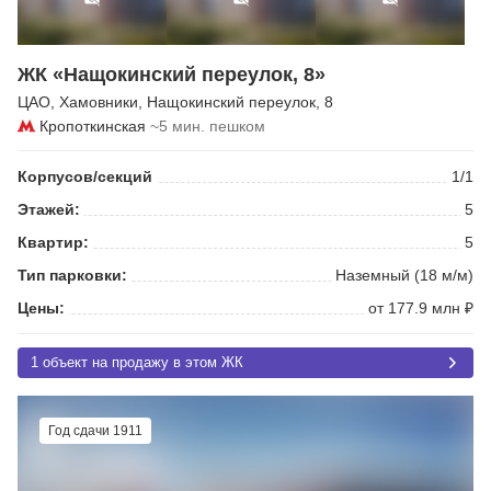
ЖК «Нащокинский переулок, 8»
ЦАО
,
Хамовники
,
Нащокинский переулок
, 8
Кропоткинская
~5 мин. пешком
Корпусов/секций
1/1
Этажей:
5
Квартир:
5
Тип парковки:
Наземный (18 м/м)
Цены:
от 177.9 млн ₽
1 объект на продажу в этом ЖК
Год сдачи 1911