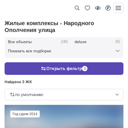
Жилые комплексы - Народного
Ополчения улица
240
65
Все объекты
deluxe
Показать все подборки
434
369
403
элитные
премиум
бизнес
Открыть фильтр
3
123
286
Жилые кварталы
клубные дома
Найдено 3 ЖК
по умолчанию
Год сдачи 2014