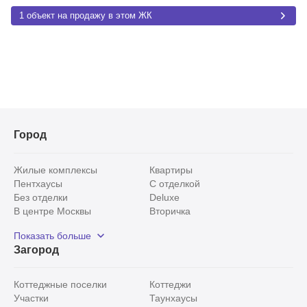
1 объект на продажу в этом ЖК
Город
Жилые комплексы
Квартиры
Пентхаусы
С отделкой
Без отделки
Deluxe
В центре Москвы
Вторичка
Видовые
Эксклюзивы
Показать больше
Рядом с парком
Популярные локации
Загород
С панорамными окнами
Внутри Садового кольца
Коттеджные поселки
Коттеджи
Участки
Таунхаусы