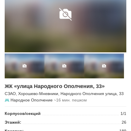
ЖК «улица Народного Ополчения, 33»
СЗАО
,
Хорошево-Мневники
,
Народного Ополчения улица
, 33
Народное Ополчение
~16 мин. пешком
Корпусов/секций
1/1
Этажей:
26
Квартир:
189