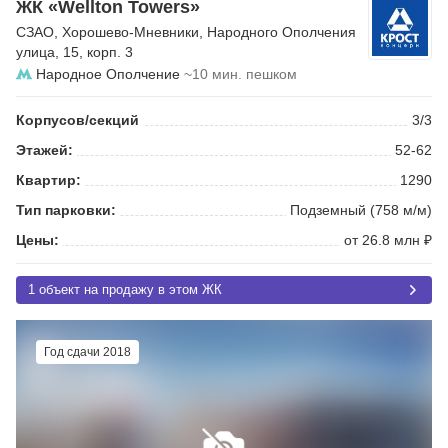
ЖК «Wellton Towers»
СЗАО
,
Хорошево-Мневники
,
Народного Ополчения
улица
, 15, корп. 3
Народное Ополчение
~10 мин. пешком
Корпусов/секций
3/3
Этажей:
52-62
Квартир:
1290
Тип парковки:
Подземный (758 м/м)
Цены:
от 26.8 млн ₽
1 объект на продажу в этом ЖК
Год сдачи 2018