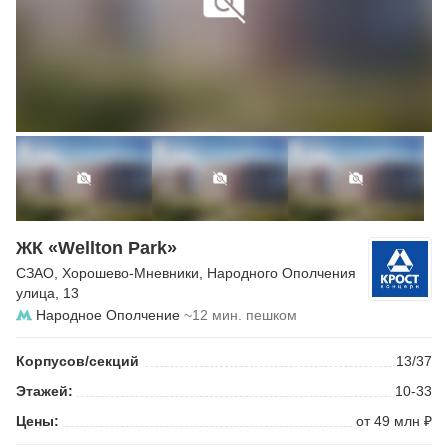
ЖК «Wellton Park»
СЗАО
,
Хорошево-Мневники
,
Народного Ополчения
улица
, 13
Народное Ополчение
~12 мин. пешком
Корпусов/секций
13/37
Этажей:
10-33
Цены:
от 49 млн ₽