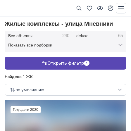
Жилые комплексы - улица Мнёвники
240
65
Все объекты
deluxe
Показать все подборки
434
369
403
элитные
премиум
бизнес
Открыть фильтр
1
123
286
Жилые кварталы
клубные дома
Найдено 1 ЖК
по умолчанию
Год сдачи 2020