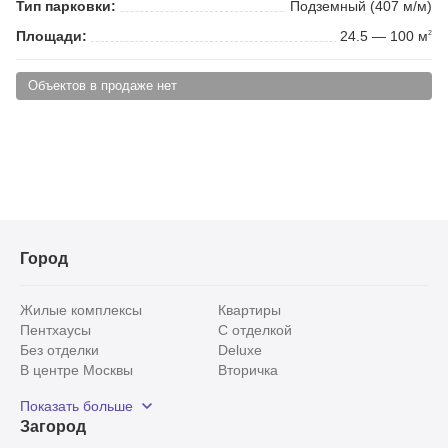
Тип парковки:
Подземный (407 м/м)
Площади:
24.5 — 100 м
2
Объектов в продаже нет
Город
Жилые комплексы
Квартиры
Пентхаусы
С отделкой
Без отделки
Deluxe
В центре Москвы
Вторичка
Видовые
Эксклюзивы
Показать больше
Рядом с парком
Популярные локации
Загород
С панорамными окнами
Внутри Садового кольца