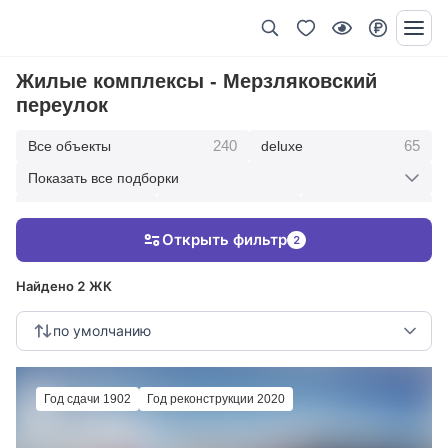
Жилые комплексы - Мерзляковский
переулок
240
65
Все объекты
deluxe
Показать все подборки
434
369
403
элитные
премиум
бизнес
Открыть фильтр
2
123
286
Жилые кварталы
клубные дома
Найдено 2 ЖК
по умолчанию
Год сдачи 1902
Год реконструкции 2020