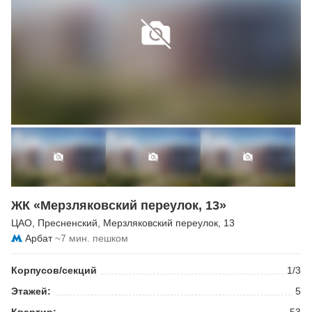
ЖК «Мерзляковский переулок, 13»
ЦАО
,
Пресненский
,
Мерзляковский переулок
, 13
Арбат
~7 мин. пешком
Корпусов/секций
1/3
Этажей:
5
Квартир:
53