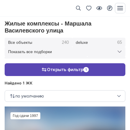
Жилые комплексы - Маршала
Василевского улица
240
65
Все объекты
deluxe
Показать все подборки
434
369
403
элитные
премиум
бизнес
Открыть фильтр
1
123
286
Жилые кварталы
клубные дома
Найдено 1 ЖК
по умолчанию
Год сдачи 1997