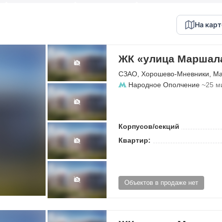
На карт
ЖК «улица Маршала
СЗАО
,
Хорошево-Мневники
,
Ма
Народное Ополчение
~25 м
Корпусов/секций
Квартир:
Объектов в продаже нет