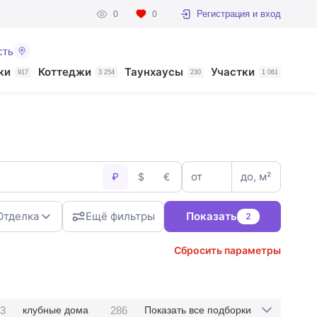
Регистрация и вход
0
0
сть
ки
Коттеджи
Таунхаусы
Участки
917
3 254
230
1 061
от
до, м²
₽
$
€
Отделка
Ещё фильтры
Показать
2
Сбросить параметры
3
286
клубные дома
Показать все подборки