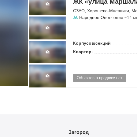
ЖК «улица Маршала
СЗАО
,
Хорошево-Мневники
,
Ма
Народное Ополчение
~14 м
Корпусов/секций
Квартир:
Объектов в продаже нет
Загород