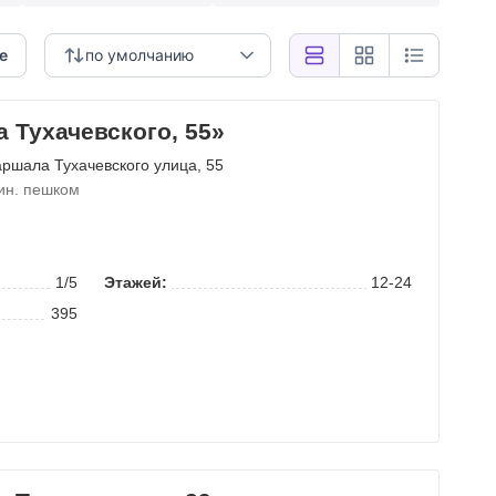
е
по умолчанию
 Тухачевского, 55»
ршала Тухачевского улица
, 55
ин. пешком
1/5
Этажей:
12-24
395