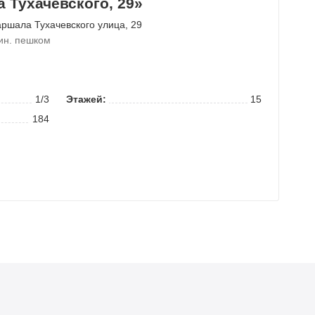
 Тухачевского, 29»
ршала Тухачевского улица
, 29
ин. пешком
1/3
Этажей:
15
184