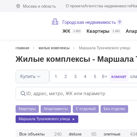
О проекте
Агентства недвижимости
Но
Москва и область
Городская недвижимость
ЖК
Квартиры
Апа
1 863
1 493
главная
жилые комплексы
Маршала Тухачевского улица
Жилые комплексы - Маршала 
Купить
1
2
3
4
5
6+
комнат
сп
Квартиры
Апартаменты
С отделкой
Без отделки
Маршала Тухачевского улица
240
65
43
Все объекты
deluxe
элитные