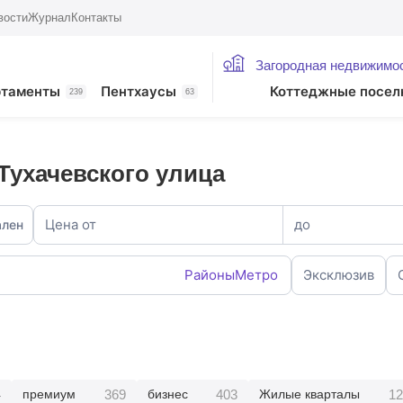
вости
Журнал
Контакты
Загородная недвижимо
ртаменты
Пентхаусы
Коттеджные посел
239
63
Тухачевского улица
Цена от
до
ален
Районы
Метро
Эксклюзив
4
369
403
12
премиум
бизнес
Жилые кварталы