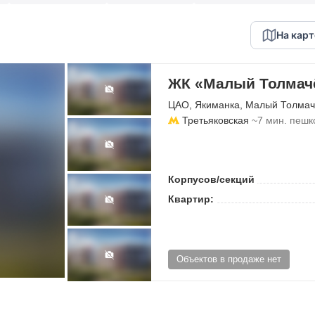
На карт
ЖК «Малый Толмачё
ЦАО
,
Якиманка
,
Малый Толмач
Третьяковская
~7 мин. пешк
Корпусов/секций
Квартир:
Объектов в продаже нет