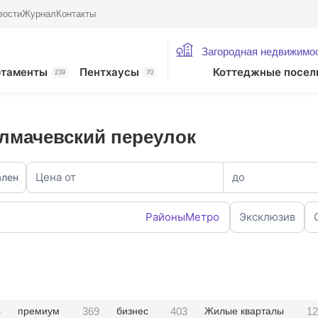
вости
Журнал
Контакты
Загородная недвижимо
ртаменты
Пентхаусы
Коттеджные посел
239
70
лмачевский переулок
Цена от
до
ален
Районы
Метро
Эксклюзив
4
369
403
12
премиум
бизнес
Жилые кварталы