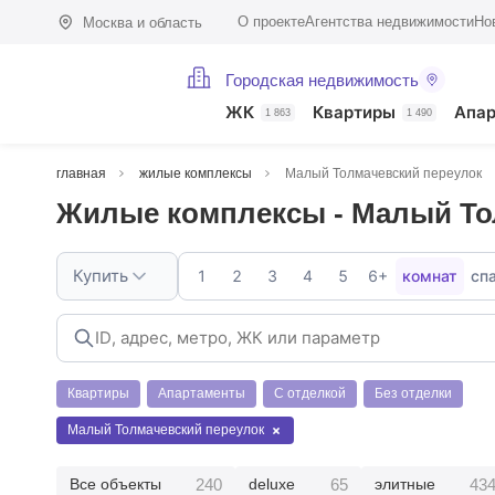
О проекте
Агентства недвижимости
Но
Москва и область
Городская недвижимость
ЖК
Квартиры
Апа
1 863
1 490
главная
жилые комплексы
Малый Толмачевский переулок
Жилые комплексы - Малый То
Купить
1
2
3
4
5
6+
комнат
сп
Квартиры
Апартаменты
С отделкой
Без отделки
Малый Толмачевский переулок
240
65
43
Все объекты
deluxe
элитные