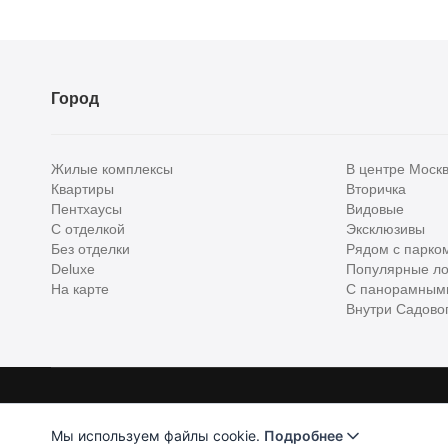
Город
Жилые комплексы
В центре Моск
Квартиры
Вторичка
Пентхаусы
Видовые
С отделкой
Эксклюзивы
Без отделки
Рядом с парко
Deluxe
Популярные ло
На карте
С панорамным
Внутри Садовог
Homehunter - первый полноценный онлайн-сервис элитной недвижимо
Хантер. Оплачивая услуги, вы принимаете
Лицензионное соглашени
Мы используем файлы cookie.
Подробнее