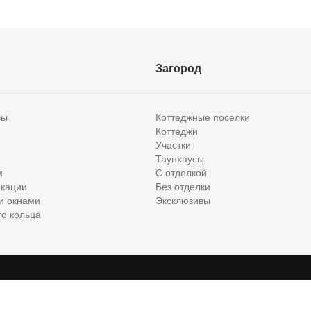
Загород
вы
Коттеджные поселки
Коттеджи
Участки
Таунхаусы
м
С отделкой
кации
Без отделки
и окнами
Эксклюзивы
о кольца
сти и бизнес класса в России. Используя сервис, вы соглашаетесь с
Пользов
е
ООО "ХоумХантер", email:
support@homehunter.ru
. На информационном рес