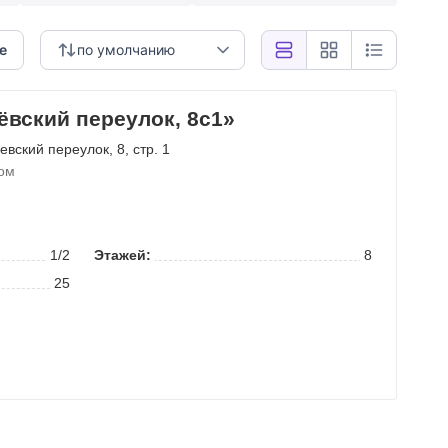
е
по умолчанию
вский переулок, 8с1»
евский переулок
, 8, стр. 1
ом
1/2
Этажей:
8
25