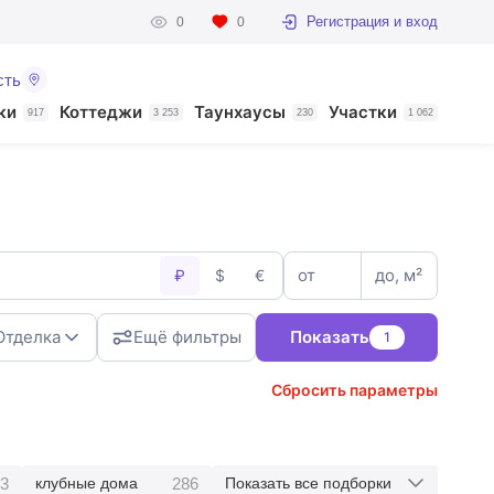
Регистрация и вход
0
0
сть
ки
Коттеджи
Таунхаусы
Участки
917
3 253
230
1 062
от
до, м²
₽
$
€
Отделка
Ещё фильтры
Показать
1
Сбросить параметры
3
286
клубные дома
Показать все подборки