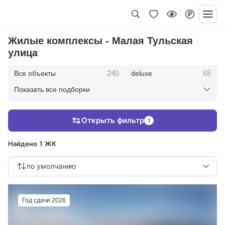
Жилые комплексы - Малая Тульская
улица
240
65
Все объекты
deluxe
Показать все подборки
434
369
403
элитные
премиум
бизнес
Открыть фильтр
1
123
286
Жилые кварталы
клубные дома
Найдено 1 ЖК
по умолчанию
Год сдачи 2026