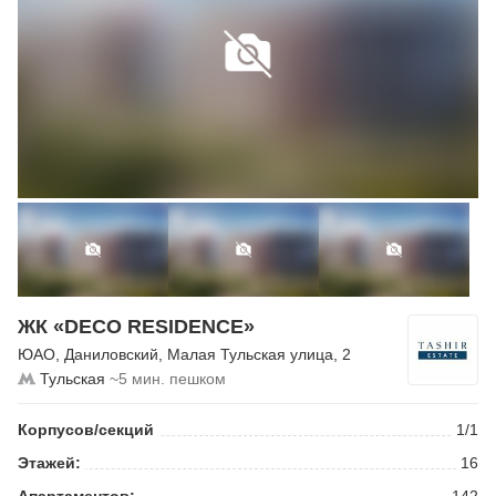
ЖК «DECO RESIDENCE»
ЮАО
,
Даниловский
,
Малая Тульская улица
, 2
Тульская
~5 мин. пешком
Корпусов/секций
1/1
Этажей:
16
Апартаментов:
142