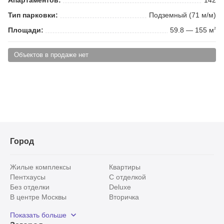
Тип парковки:
Подземный (71 м/м)
Площади:
59.8 — 155 м
2
Объектов в продаже нет
Город
Жилые комплексы
Квартиры
Пентхаусы
С отделкой
Без отделки
Deluxe
В центре Москвы
Вторичка
Видовые
Эксклюзивы
Показать больше
Рядом с парком
Популярные локации