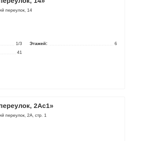
переулок, 14»
ий переулок
, 14
1/3
Этажей:
6
41
переулок, 2Ас1»
ий переулок
, 2А, стр. 1