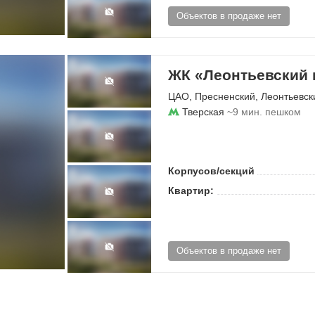
Объектов в продаже нет
ЖК «Леонтьевский 
ЦАО
,
Пресненский
,
Леонтьевск
Тверская
~9 мин. пешком
Корпусов/секций
Квартир:
Объектов в продаже нет