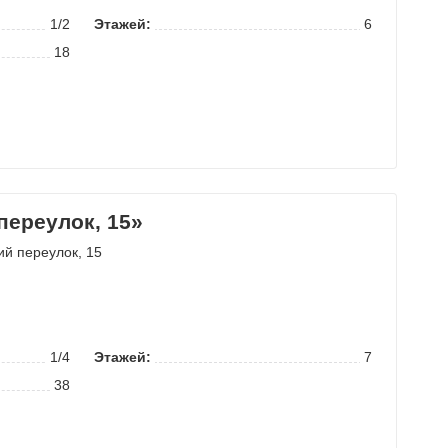
1/2
Этажей:
6
18
переулок, 15»
ий переулок
, 15
1/4
Этажей:
7
38