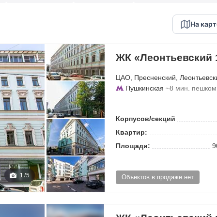
На карт
ЖК «Леонтьевский 
ЦАО
,
Пресненский
,
Леонтьевск
Пушкинская
~8 мин. пешком
Корпусов/секций
Квартир:
Площади:
9
1
/
5
Объектов в продаже нет