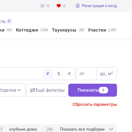
Регистрация и вход
0
0
сть
ки
Коттеджи
Таунхаусы
Участки
917
3 254
230
1 057
от
до, м²
₽
$
€
Отделка
Ещё фильтры
Показать
5
Сбросить параметры
3
286
клубные дома
Показать все подборки