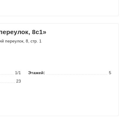
переулок, 8с1»
ий переулок
, 8, стр. 1
1/1
Этажей:
5
23