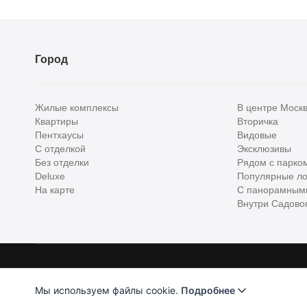
Город
Жилые комплексы
В центре Моск
Квартиры
Вторичка
Пентхаусы
Видовые
С отделкой
Эксклюзивы
Без отделки
Рядом с парко
Deluxe
Популярные ло
На карте
С панорамным
Внутри Садовог
Homehunter - первый полноценный онлайн-сервис элитной недвижимо
Хантер. Оплачивая услуги, вы принимаете
Лицензионное соглашени
Мы используем файлы cookie.
Подробнее
ООО "ХоумХантер" использует cookie для обеспечения ф