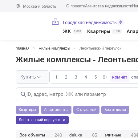
О проекте
Агентства недвижимости
Но
Москва и область
Городская недвижимость
ЖК
Квартиры
Апа
1 863
1 492
главная
жилые комплексы
Леонтьевский переулок
Жилые комплексы - Леонтьев
Купить
1
2
3
4
5
6+
комнат
сп
Квартиры
Апартаменты
С отделкой
Без отделки
Леонтьевский переулок
240
65
43
Все объекты
deluxe
элитные