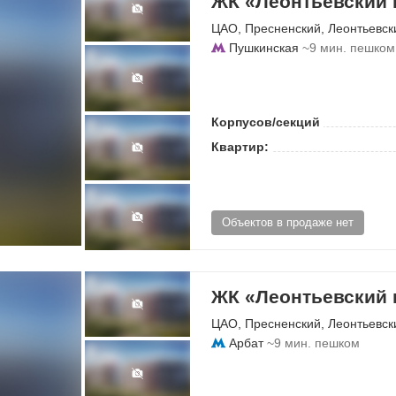
ЖК «Леонтьевский 
ЦАО
,
Пресненский
,
Леонтьевск
Пушкинская
~9 мин. пешком
Корпусов/секций
Квартир:
Объектов в продаже нет
ЖК «Леонтьевский 
ЦАО
,
Пресненский
,
Леонтьевск
Арбат
~9 мин. пешком