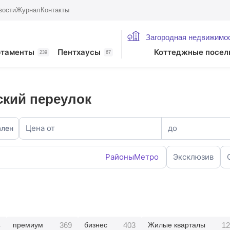
вости
Журнал
Контакты
Загородная недвижимо
ртаменты
Пентхаусы
Коттеджные посел
239
67
ский переулок
Цена от
до
ален
Районы
Метро
Эксклюзив
4
369
403
12
премиум
бизнес
Жилые кварталы