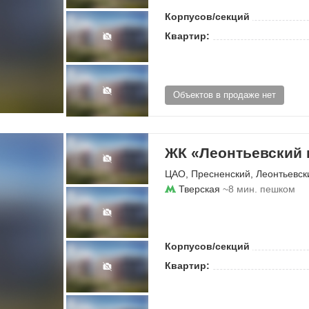
Корпусов/секций
Квартир:
Объектов в продаже нет
ЖК «Леонтьевский 
ЦАО
,
Пресненский
,
Леонтьевск
Тверская
~8 мин. пешком
Корпусов/секций
Квартир: