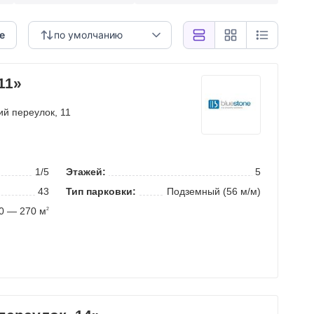
е
по умолчанию
11»
ий переулок
, 11
1/5
Этажей:
5
43
Тип парковки:
Подземный (56 м/м)
0 — 270 м
2