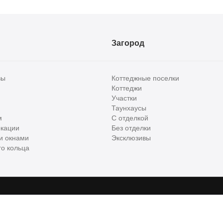
Загород
вы
Коттеджные поселки
Коттеджи
Участки
Таунхаусы
м
С отделкой
кации
Без отделки
и окнами
Эксклюзивы
о кольца
сти и бизнес класса в России. Используя сервис, вы соглашаетесь с
Пользов
е
ООО "ХоумХантер", email:
support@homehunter.ru
. На информационном рес
ункционирования веб-сайта, аналитики действий на веб-сайте 