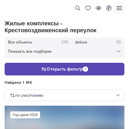
Жилые комплексы -
Крестовоздвиженский переулок
240
65
Все объекты
deluxe
Показать все подборки
434
369
403
элитные
премиум
бизнес
Открыть фильтр
1
123
286
Жилые кварталы
клубные дома
Найдено 1 ЖК
по умолчанию
Год сдачи 2026