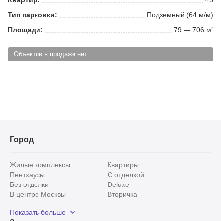
Тип парковки:
Подземный (64 м/м)
Площади:
79 — 706 м
2
Объектов в продаже нет
Город
Жилые комплексы
Квартиры
Пентхаусы
С отделкой
Без отделки
Deluxe
В центре Москвы
Вторичка
Видовые
Эксклюзивы
Показать больше
Рядом с парком
Популярные локации