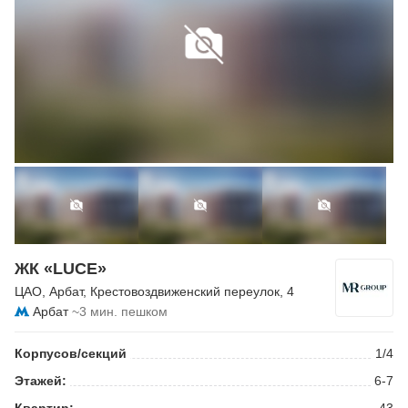
ЖК «LUCE»
ЦАО
,
Арбат
,
Крестовоздвиженский переулок
, 4
Арбат
~3 мин. пешком
Корпусов/секций
1/4
Этажей:
6-7
Квартир:
43