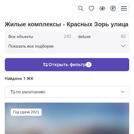
Жилые комплексы - Красных Зорь улица
240
65
Все объекты
deluxe
Показать все подборки
434
369
403
элитные
премиум
бизнес
Открыть фильтр
1
123
286
Жилые кварталы
клубные дома
Найдено 1 ЖК
по умолчанию
Год сдачи 2021