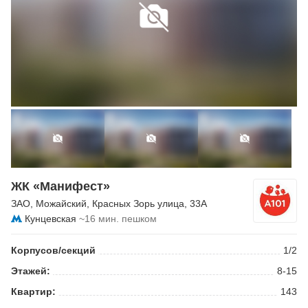
ЖК «Манифест»
ЗАО
,
Можайский
,
Красных Зорь улица
, 33А
Кунцевская
~16 мин. пешком
Корпусов/секций
1/2
Этажей:
8-15
Квартир:
143