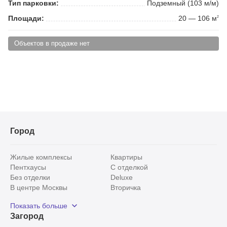
Тип парковки:
Подземный (103 м/м)
Площади:
20 — 106 м
2
Объектов в продаже нет
Город
Жилые комплексы
Квартиры
Пентхаусы
С отделкой
Без отделки
Deluxe
В центре Москвы
Вторичка
Видовые
Эксклюзивы
Показать больше
Рядом с парком
Популярные локации
Загород
С панорамными окнами
Внутри Садового кольца