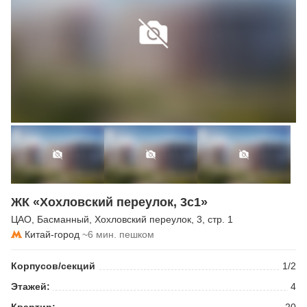
ЖК «Хохловский переулок, 3с1»
ЦАО
,
Басманный
,
Хохловский переулок
, 3, стр. 1
Китай-город
~6 мин. пешком
Корпусов/секций
1/2
Этажей:
4
Квартир:
20