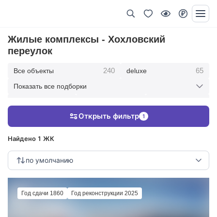
Жилые комплексы - Хохловский
переулок
240
65
Все объекты
deluxe
Показать все подборки
434
369
403
элитные
премиум
бизнес
Открыть фильтр
1
123
286
Жилые кварталы
клубные дома
Найдено 1 ЖК
по умолчанию
Год сдачи 1860
Год реконструкции 2025