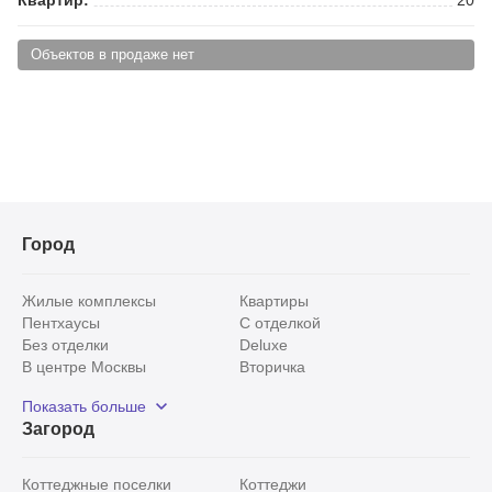
Объектов в продаже нет
Город
Жилые комплексы
Квартиры
Пентхаусы
С отделкой
Без отделки
Deluxe
В центре Москвы
Вторичка
Видовые
Эксклюзивы
Показать больше
Рядом с парком
Популярные локации
Загород
С панорамными окнами
Внутри Садового кольца
Коттеджные поселки
Коттеджи