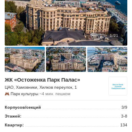
1
/
21
ЖК «Остоженка Парк Палас»
ЦАО
,
Хамовники
,
Хилков переулок
, 1
Парк культуры
~4 мин. пешком
Корпусов/секций
3/9
Этажей:
3-8
Квартир:
134