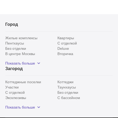
Город
Жилые комплексы
Квартиры
Пентхаусы
С отделкой
Без отделки
Deluxe
В центре Москвы
Вторичка
Видовые
Эксклюзивы
Показать больше
Рядом с парком
Популярные локации
Загород
С панорамными окнами
Внутри Садового кольца
Коттеджные поселки
Коттеджи
Участки
Таунхаусы
С отделкой
Без отделки
Эксклюзивы
С бассейном
С лесным участком
Истринский район
Показать больше
Красногорский район
Минское шоссе
Все
0