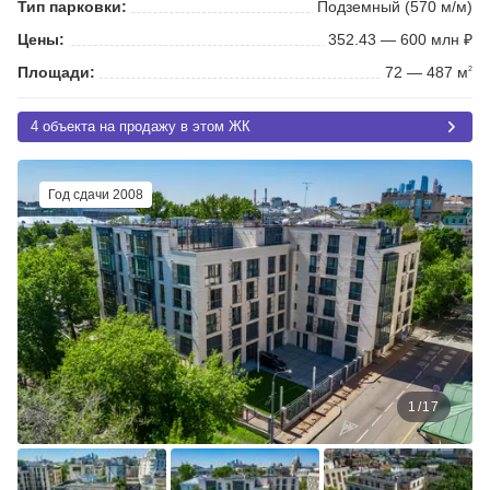
Тип парковки:
Подземный (570 м/м)
Цены:
352.43 — 600 млн ₽
Площади:
72 — 487 м
2
4 объекта на продажу в этом ЖК
Год сдачи 2008
1
/
17