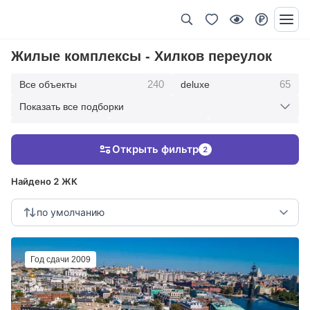
Жилые комплексы - Хилков переулок
240
65
Все объекты
deluxe
Показать все подборки
434
369
403
элитные
премиум
бизнес
Открыть фильтр
2
123
286
Жилые кварталы
клубные дома
Найдено 2 ЖК
по умолчанию
Год сдачи 2009