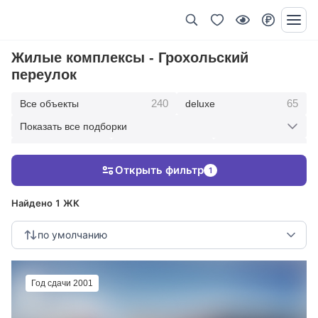
Жилые комплексы - Грохольский
переулок
240
65
Все объекты
deluxe
Показать все подборки
434
369
403
элитные
премиум
бизнес
Открыть фильтр
1
123
286
Жилые кварталы
клубные дома
Найдено 1 ЖК
по умолчанию
Год сдачи 2001