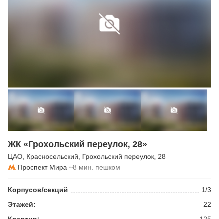
ЖК «Грохольский переулок, 28»
ЦАО
,
Красносельский
,
Грохольский переулок
, 28
Проспект Мира
~8 мин. пешком
Корпусов/секций
1/3
Этажей:
22
Квартир:
125