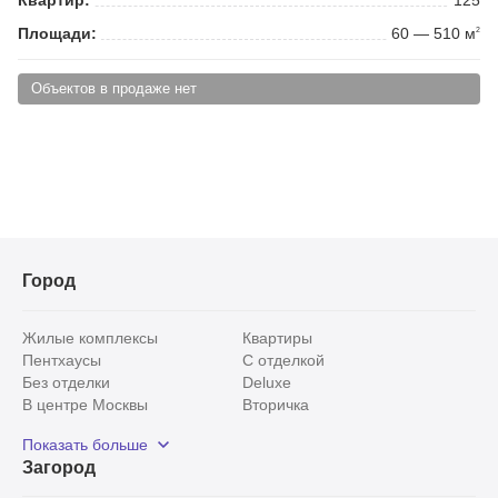
Площади:
60 — 510 м
2
Объектов в продаже нет
Город
Жилые комплексы
Квартиры
Пентхаусы
С отделкой
Без отделки
Deluxe
В центре Москвы
Вторичка
Видовые
Эксклюзивы
Показать больше
Рядом с парком
Популярные локации
Загород
С панорамными окнами
Внутри Садового кольца