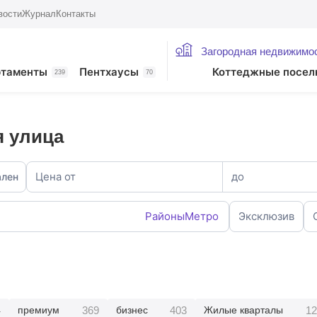
вости
Журнал
Контакты
Загородная недвижимо
ртаменты
Пентхаусы
Коттеджные посел
239
70
я улица
Цена от
до
ален
Районы
Метро
Эксклюзив
4
369
403
12
премиум
бизнес
Жилые кварталы