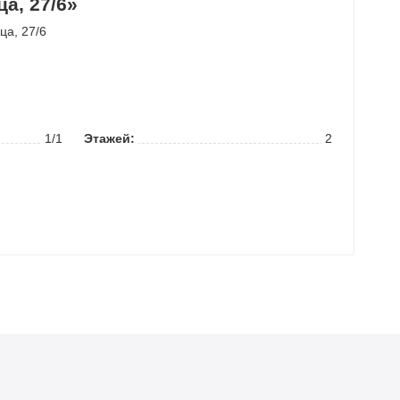
а, 27/6»
ица
, 27/6
1/1
Этажей:
2