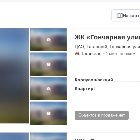
На карт
ЖК «Гончарная улиц
ЦАО
,
Таганский
,
Гончарная ул
Таганская
~4 мин. пешком
Корпусов/секций
Квартир:
Объектов в продаже нет