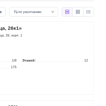
е
по умолчанию
а, 26к1»
ица
, 26, корп. 1
1/8
Этажей:
12
175