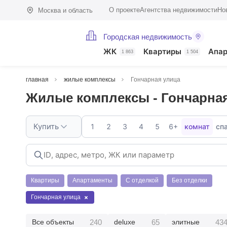
О проекте
Агентства недвижимости
Но
Москва и область
Городская недвижимость
ЖК
Квартиры
Апа
1 863
1 504
главная
жилые комплексы
Гончарная улица
Жилые комплексы - Гончарна
Купить
1
2
3
4
5
6+
комнат
сп
Квартиры
Апартаменты
С отделкой
Без отделки
Гончарная улица
240
65
43
Все объекты
deluxe
элитные