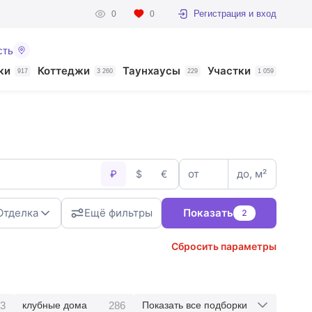
Регистрация и вход
0
0
сть
ки
Коттеджи
Таунхаусы
Участки
917
3 260
229
1 059
от
до, м²
₽
$
€
Отделка
Ещё фильтры
Показать
2
Сбросить параметры
3
286
клубные дома
Показать все подборки