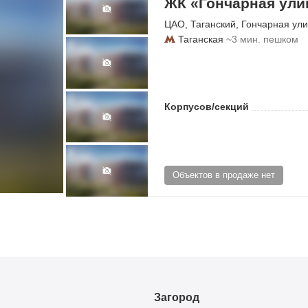
ЖК «Гончарная улиц
ЦАО
,
Таганский
,
Гончарная ул
Таганская
~3 мин. пешком
Корпусов/секций
Объектов в продаже нет
Загород