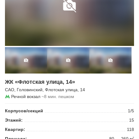
ЖК «Флотская улица, 14»
САО
,
Головинский
,
Флотская улица
, 14
Речной вокзал
~8 мин. пешком
Корпусов/секций
1/5
Этажей:
15
Квартир:
118
Площади:
80 — 260 м
2