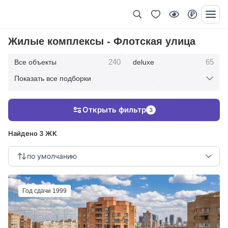
Жилые комплексы - Флотская улица
240
65
Все объекты
deluxe
Показать все подборки
434
369
403
элитные
премиум
бизнес
Открыть фильтр
3
123
286
Жилые кварталы
клубные дома
Найдено 3 ЖК
по умолчанию
Год сдачи 1999