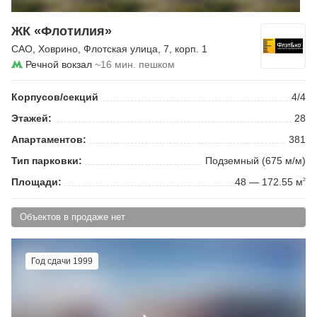
ЖК «Флотилия»
САО
,
Ховрино
,
Флотская улица
, 7, корп. 1
Речной вокзал
~16 мин. пешком
Корпусов/секций
4/4
Этажей:
28
Апартаментов:
381
Тип парковки:
Подземный (675 м/м)
Площади:
48 — 172.55 м
2
Объектов в продаже нет
Год сдачи 1999