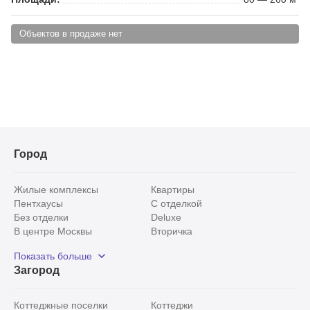
Объектов в продаже нет
Город
Жилые комплексы
Квартиры
Пентхаусы
С отделкой
Без отделки
Deluxe
В центре Москвы
Вторичка
Видовые
Эксклюзивы
Показать больше
Рядом с парком
Популярные локации
Загород
С панорамными окнами
Внутри Садового кольца
Коттеджные поселки
Коттеджи