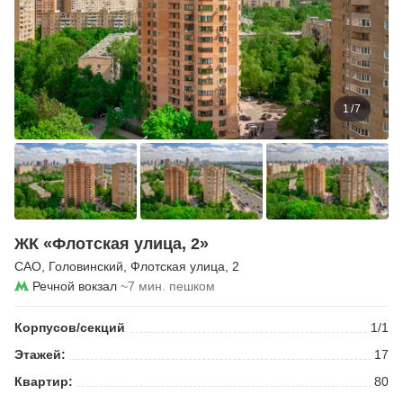
1
/
7
ЖК «Флотская улица, 2»
САО
,
Головинский
,
Флотская улица
, 2
Речной вокзал
~7 мин. пешком
Корпусов/секций
1/1
Этажей:
17
Квартир:
80