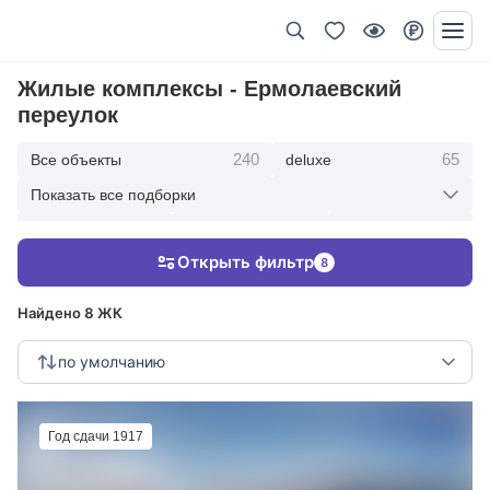
Жилые комплексы - Ермолаевский
переулок
240
65
Все объекты
deluxe
Показать все подборки
434
369
403
элитные
премиум
бизнес
Открыть фильтр
8
123
286
Жилые кварталы
клубные дома
Найдено 8 ЖК
по умолчанию
Год сдачи 1917