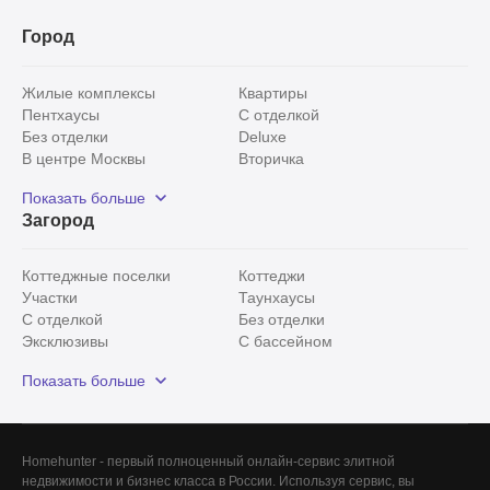
Город
Жилые комплексы
Квартиры
Пентхаусы
С отделкой
Без отделки
Deluxe
В центре Москвы
Вторичка
Видовые
Эксклюзивы
Показать больше
Рядом с парком
Популярные локации
Загород
С панорамными окнами
Внутри Садового кольца
Коттеджные поселки
Коттеджи
Участки
Таунхаусы
С отделкой
Без отделки
Эксклюзивы
С бассейном
С лесным участком
Истринский район
Показать больше
Красногорский район
Минское шоссе
Все
0
Сегодня
0
Homehunter - первый полноценный онлайн-сервис элитной
Вчера
0
недвижимости и бизнес класса в России. Используя сервис, вы