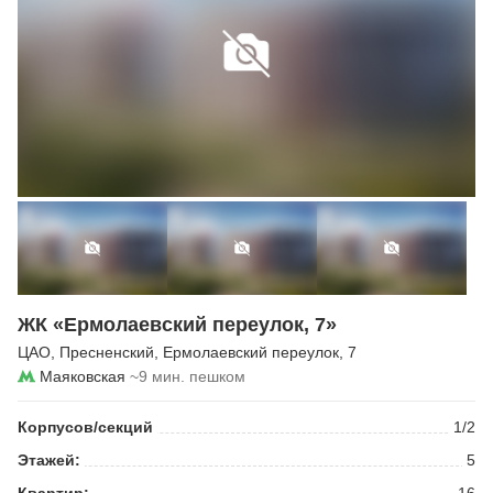
ЖК «Ермолаевский переулок, 7»
ЦАО
,
Пресненский
,
Ермолаевский переулок
, 7
Маяковская
~9 мин. пешком
Корпусов/секций
1/2
Этажей:
5
Квартир:
16