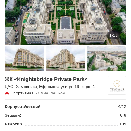
1
/
11
ЖК «Knightsbridge Private Park»
ЦАО
,
Хамовники
,
Ефремова улица
, 19, корп. 1
Спортивная
~7 мин. пешком
Корпусов/секций
4/12
Этажей:
6-8
Квартир:
109