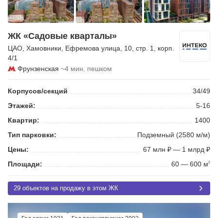
ЖК «Садовые кварталы»
ЦАО
,
Хамовники
,
Ефремова улица
, 10, стр. 1, корп.
4/1
Фрунзенская
~4 мин. пешком
Корпусов/секций
34/49
Этажей:
5-16
Квартир:
1400
Тип парковки:
Подземный (2580 м/м)
Цены:
67 млн ₽ — 1 млрд ₽
Площади:
60 — 600 м
2
29 объектов на продажу в этом ЖК