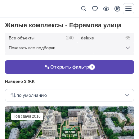
Жилые комплексы - Ефремова улица
240
65
Все объекты
deluxe
Показать все подборки
434
369
403
элитные
премиум
бизнес
Открыть фильтр
3
123
286
Жилые кварталы
клубные дома
Найдено 3 ЖК
по умолчанию
Год сдачи 2016