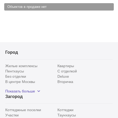
Объектов в продаже нет
Город
Жилые комплексы
Квартиры
Пентхаусы
С отделкой
Без отделки
Deluxe
В центре Москвы
Вторичка
Видовые
Эксклюзивы
Показать больше
Рядом с парком
Популярные локации
Загород
С панорамными окнами
Внутри Садового кольца
Коттеджные поселки
Коттеджи
Участки
Таунхаусы