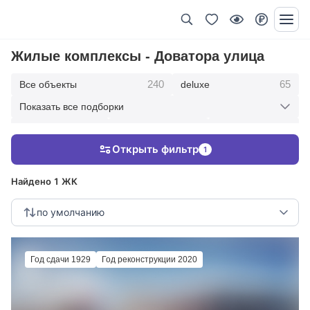
Жилые комплексы - Доватора улица
240
65
Все объекты
deluxe
Показать все подборки
434
369
403
элитные
премиум
бизнес
Открыть фильтр
1
123
286
Жилые кварталы
клубные дома
Найдено 1 ЖК
по умолчанию
Год сдачи 1929
Год реконструкции 2020