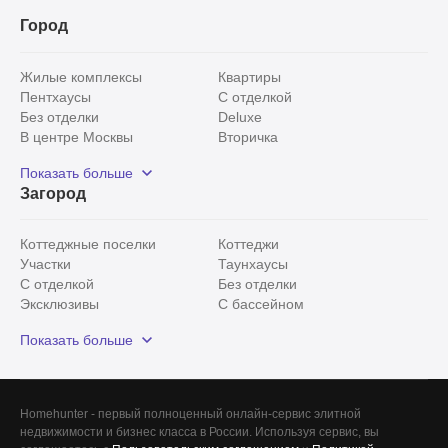
Город
Жилые комплексы
Квартиры
Пентхаусы
С отделкой
Без отделки
Deluxe
В центре Москвы
Вторичка
Видовые
Эксклюзивы
Показать больше
Рядом с парком
Популярные локации
Загород
С панорамными окнами
Внутри Садового кольца
Коттеджные поселки
Коттеджи
Участки
Таунхаусы
С отделкой
Без отделки
Эксклюзивы
С бассейном
С лесным участком
Истринский район
Показать больше
Красногорский район
Минское шоссе
Все
0
Сегодня
0
Homehunter - первый полноценный онлайн-сервис элитной
Вчера
0
недвижимости и бизнес класса в России. Используя сервис, вы