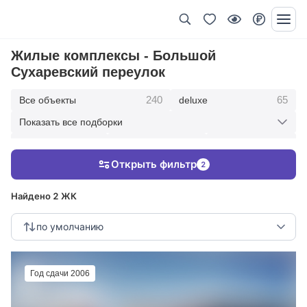
Жилые комплексы - Большой
Сухаревский переулок
240
65
Все объекты
deluxe
Показать все подборки
434
369
403
элитные
премиум
бизнес
Открыть фильтр
2
123
286
Жилые кварталы
клубные дома
Найдено 2 ЖК
по умолчанию
Год сдачи 2006