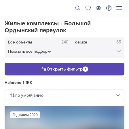
Жилые комплексы - Большой
Ордынский переулок
240
65
Все объекты
deluxe
Показать все подборки
434
369
403
элитные
премиум
бизнес
Открыть фильтр
1
123
286
Жилые кварталы
клубные дома
Найдено 1 ЖК
по умолчанию
Год сдачи 2020