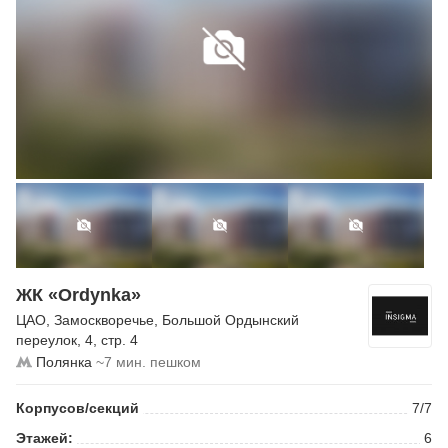
ЖК «Ordynka»
ЦАО
,
Замоскворечье
,
Большой Ордынский
переулок
, 4, стр. 4
Полянка
~7 мин. пешком
Корпусов/секций
7/7
Этажей:
6