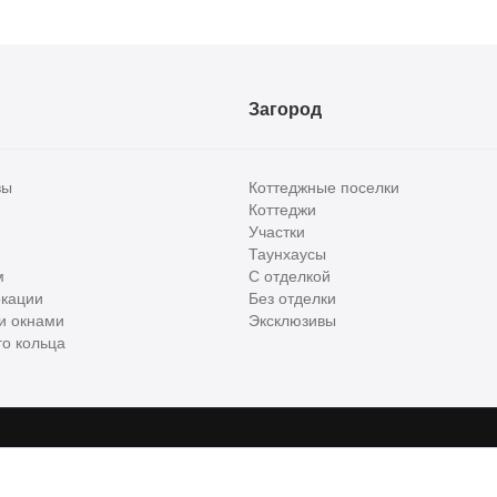
Загород
вы
Коттеджные поселки
Коттеджи
Участки
Таунхаусы
м
С отделкой
кации
Без отделки
и окнами
Эксклюзивы
о кольца
сти и бизнес класса в России. Используя сервис, вы соглашаетесь с
Пользов
е
ООО "ХоумХантер", email:
support@homehunter.ru
. На информационном рес