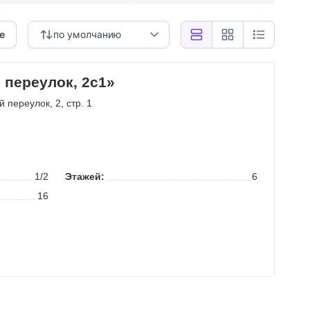
е
по умолчанию
 переулок, 2с1»
ий переулок
, 2, стр. 1
м
1/2
Этажей:
6
16