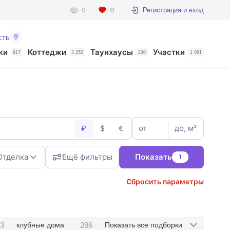
Регистрация и вход
0
0
сть
ки
Коттеджи
Таунхаусы
Участки
917
3 252
230
1 061
от
до, м²
₽
$
€
Отделка
Ещё фильтры
Показать
1
Сбросить параметры
3
286
клубные дома
Показать все подборки