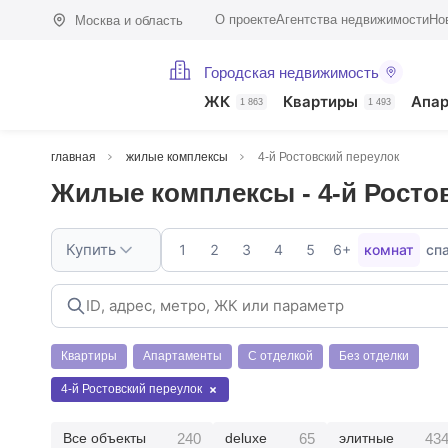
О проекте
Агентства недвижимости
Но
Москва и область
Городская недвижимость
ЖК
Квартиры
Апа
1 863
1 493
главная
жилые комплексы
4-й Ростовский переулок
Жилые комплексы - 4-й Росто
Купить
1
2
3
4
5
6+
комнат
сп
Квартиры
Апартаменты
С отделкой
Без отделки
4-й Ростовский переулок
240
65
43
Все объекты
deluxe
элитные