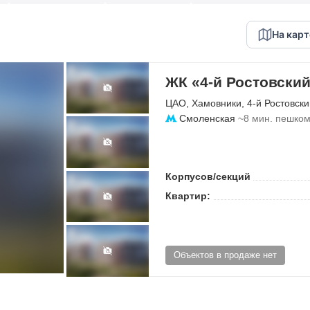
На карт
ЖК «4-й Ростовский
ЦАО
,
Хамовники
,
4-й Ростовск
Смоленская
~8 мин. пешко
Корпусов/секций
Квартир:
Объектов в продаже нет