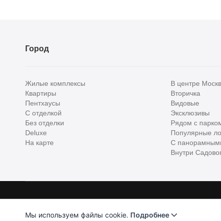
Город
Жилые комплексы
В центре Моск
Квартиры
Вторичка
Пентхаусы
Видовые
С отделкой
Эксклюзивы
Без отделки
Рядом с парко
Deluxe
Популярные ло
На карте
С панорамным
Внутри Садовог
Homehunter - первый полноценный онлайн-сервис элитной недвижимо
Хантер. Оплачивая услуги, вы принимаете
Лицензионное соглашени
Мы используем файлы cookie.
Подробнее