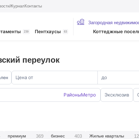
вости
Журнал
Контакты
Загородная недвижимо
ртаменты
Пентхаусы
Коттеджные посел
239
63
вский переулок
Цена от
до
ален
Районы
Метро
Эксклюзив
4
369
403
12
премиум
бизнес
Жилые кварталы