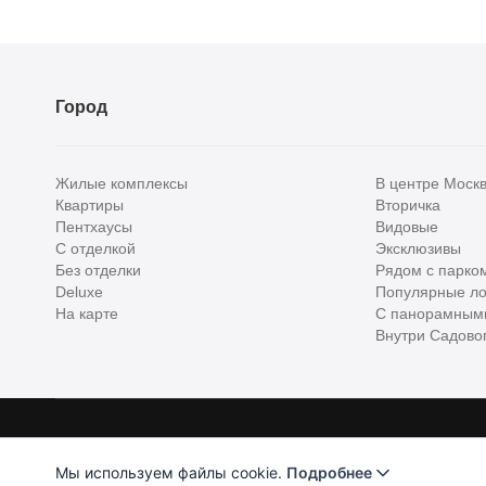
Город
Жилые комплексы
В центре Моск
Квартиры
Вторичка
Пентхаусы
Видовые
С отделкой
Эксклюзивы
Без отделки
Рядом с парко
Deluxe
Популярные ло
На карте
С панорамным
Внутри Садовог
Homehunter - первый полноценный онлайн-сервис элитной недвижимо
Хантер. Оплачивая услуги, вы принимаете
Лицензионное соглашени
Мы используем файлы cookie.
Подробнее