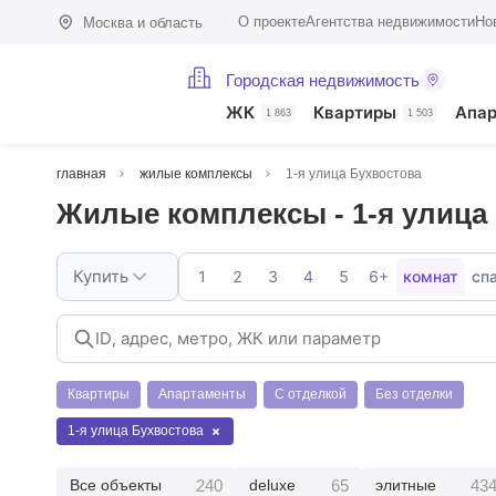
О проекте
Агентства недвижимости
Но
Москва и область
Городская недвижимость
ЖК
Квартиры
Апа
1 863
1 503
главная
жилые комплексы
1-я улица Бухвостова
Жилые комплексы - 1-я улица
Купить
1
2
3
4
5
6+
комнат
сп
Квартиры
Апартаменты
С отделкой
Без отделки
1-я улица Бухвостова
240
65
43
Все объекты
deluxe
элитные