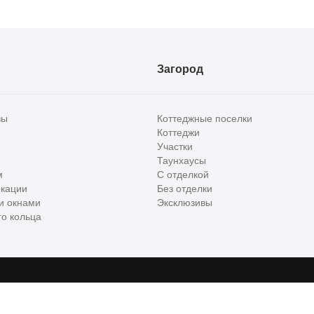
Загород
вы
Коттеджные поселки
Коттеджи
Участки
Таунхаусы
м
С отделкой
кации
Без отделки
и окнами
Эксклюзивы
о кольца
сти и бизнес класса в России. Используя сервис, вы соглашаетесь с
Пользов
е
ООО "ХоумХантер", email:
support@homehunter.ru
. На информационном рес