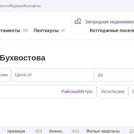
вости
Журнал
Контакты
Загородная недвижимо
ртаменты
Пентхаусы
Коттеджные посел
239
87
 Бухвостова
Цена от
до
ален
Районы
Метро
Эксклюзив
4
369
403
12
премиум
бизнес
Жилые кварталы