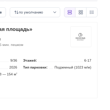
е
по умолчанию
ая площадь»
 3
5 мин. пешком
9/36
Этажей:
6-17
2026
Тип парковки:
Подземный (1023 м/м)
8 — 154 м
2