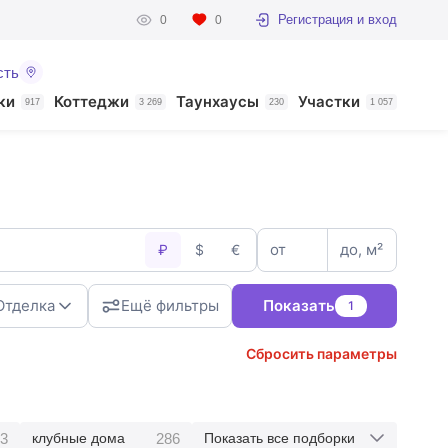
Регистрация и вход
0
0
сть
ки
Коттеджи
Таунхаусы
Участки
917
3 269
230
1 057
от
до, м²
₽
$
€
Отделка
Ещё фильтры
Показать
1
Сбросить параметры
3
286
клубные дома
Показать все подборки