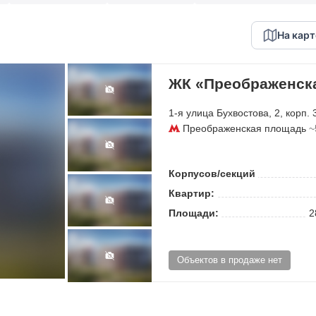
На карт
ЖК «Преображенск
1-я улица Бухвостова
, 2, корп.
Преображенская площадь
~
Корпусов/секций
Квартир:
Площади:
2
Объектов в продаже нет