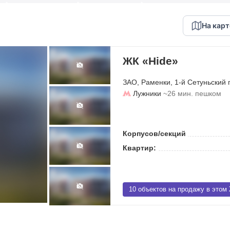
На карт
ЖК «Hide»
ЗАО
,
Раменки
,
1-й Сетуньский 
Лужники
~26 мин. пешком
Корпусов/секций
Квартир:
10 объектов на продажу в этом