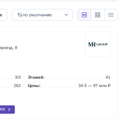
е
по умолчанию
проезд
, 8
3/3
Этажей:
41
262
Цены:
34.5 — 97 млн ₽
 ЖК