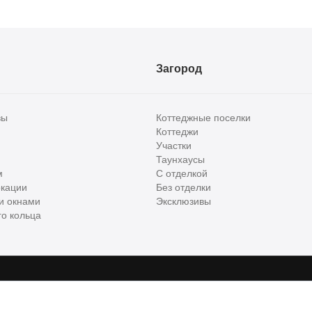
Загород
вы
Коттеджные поселки
Коттеджи
Участки
Таунхаусы
м
С отделкой
кации
Без отделки
и окнами
Эксклюзивы
о кольца
сти и бизнес класса в России. Используя сервис, вы соглашаетесь с
Пользов
е
ООО "ХоумХантер", email:
support@homehunter.ru
. На информационном рес