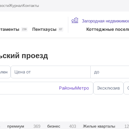
вости
Журнал
Контакты
Загородная недвижимо
ртаменты
Пентхаусы
Коттеджные посел
239
67
ьский проезд
Цена от
до
ален
Районы
Метро
Эксклюзив
4
369
403
12
премиум
бизнес
Жилые кварталы