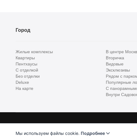
Город
Жилые комплексы
В центре Моск
Квартиры
Вторичка
Пентхаусы
Видовые
С отделкой
Эксклюзивы
Без отделки
Рядом с парко
Deluxe
Популярные ло
На карте
С панорамным
Внутри Садовог
Homehunter - первый полноценный онлайн-сервис элитной недвижимо
Хантер. Оплачивая услуги, вы принимаете
Лицензионное соглашени
Мы используем файлы cookie.
Подробнее