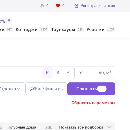
Регистрация и вход
0
0
сть
ки
Коттеджи
Таунхаусы
Участки
917
3 257
231
1 057
от
до, м²
₽
$
€
Отделка
Ещё фильтры
Показать
1
Сбросить параметры
3
286
клубные дома
Показать все подборки