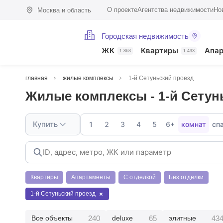
О проекте
Агентства недвижимости
Но
Москва и область
Городская недвижимость
ЖК
Квартиры
Апа
1 863
1 493
главная
жилые комплексы
1-й Сетуньский проезд
Жилые комплексы - 1-й Сетун
Купить
1
2
3
4
5
6+
комнат
сп
Квартиры
Апартаменты
С отделкой
Без отделки
1-й Сетуньский проезд
240
65
43
Все объекты
deluxe
элитные