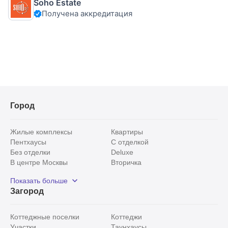
Soho Estate
уровень: кухня, гостиная, гостевой с/у; 2-й уровень: 5
Получена аккредитация
комнат (1 проходная), 2 ванных комнаты. Есть
возможность присоединения мансарды (100 кв
Город
Жилые комплексы
Квартиры
Пентхаусы
С отделкой
Без отделки
Deluxe
В центре Москвы
Вторичка
Видовые
Эксклюзивы
Показать больше
Рядом с парком
Популярные локации
Загород
С панорамными окнами
Внутри Садового кольца
Коттеджные поселки
Коттеджи
Участки
Таунхаусы