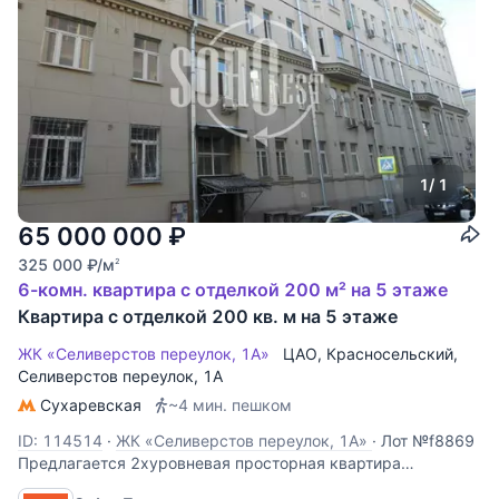
1
/ 1
65 000 000
₽
325 000
₽
/м
2
6-комн. квартира с отделкой 200 м² на 5 этаже
Квартира с отделкой 200 кв. м на 5 этаже
ЖК «Селиверстов переулок, 1А»
ЦАО
,
Красносельский
,
Селиверстов переулок
, 1А
Сухаревская
~4 мин. пешком
ID: 114514
·
ЖК «Селиверстов переулок, 1А»
·
Лот №f8869
Предлагается 2хуровневая просторная квартира
площадью 195 кв.м. в доходном доме. Спланировано: 1