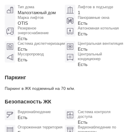
Тип дома
Лифтов в подъезде
Малоэтажный дом
1
Марка лифтов
Панорамные окна
OTIS
Есть
Резервное
Автономная котельная
энергоснабжение
Есть
Есть
Система диспетчеризации
Центральная вентиляция
Есть
Есть
Мусоропровод
Центральный
кондиционер
Есть
Есть
Паркинг
Паркинг в ЖК подземный на 70 м/м.
Безопасность ЖК
Видеонаблюдение
Система контроля
доступа
Есть
Есть
Огороженная территория
Видеонаблюдение по
периметру