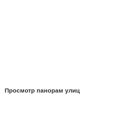
Поликлиники
Больницы
Салоны красоты
Торговые центры
Фитнесы
Ветеринарные клиники
Просмотр панорам улиц