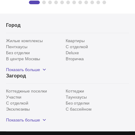
Город
Жилые комплексы
Квартиры
Пентхаусы
С отделкой
Без отделки
Deluxe
В центре Москвы
Вторичка
Видовые
Эксклюзивы
Показать больше
Рядом с парком
Популярные локации
Загород
С панорамными окнами
Внутри Садового кольца
Коттеджные поселки
Коттеджи
Участки
Таунхаусы
С отделкой
Без отделки
Эксклюзивы
С бассейном
С лесным участком
Истринский район
Показать больше
Красногорский район
Минское шоссе