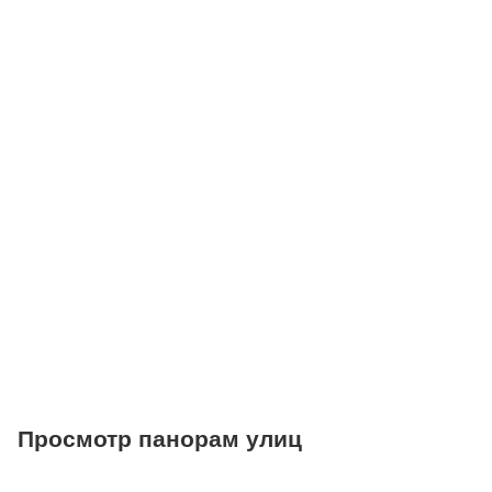
Детские клубы
Детские сады
Поликлиники
Больницы
Салоны красоты
Торговые центры
Фитнесы
Ветеринарные клиники
Просмотр панорам улиц