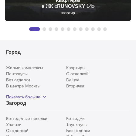
Квартиры
в ЖК «RUNOVSKY 14»
квартир
Город
Жилые комплексы
Квартиры
Пентхаусы
С отделкой
Без отделки
Deluxe
В центре Москвы
Вторичка
Видовые
Эксклюзивы
Показать больше
Рядом с парком
Популярные локации
Загород
С панорамными окнами
Внутри Садового кольца
Коттеджные поселки
Коттеджи
Участки
Таунхаусы
С отделкой
Без отделки