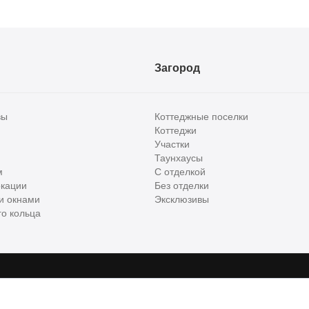
Загород
вы
Коттеджные поселки
Коттеджи
Участки
Таунхаусы
м
С отделкой
кации
Без отделки
и окнами
Эксклюзивы
о кольца
сти и бизнес класса в России. Используя сервис, вы соглашаетесь с
Пользов
е
ООО "ХоумХантер", email:
support@homehunter.ru
. На информационном рес