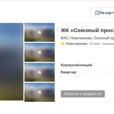
На карт
ЖК «Союзный просп
ВАО
,
Новогиреево
,
Союзный пр
Новогиреево
~5 мин. пешко
Корпусов/секций
Квартир:
Объектов в продаже нет