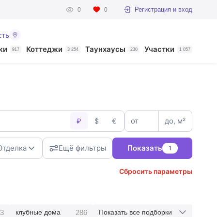
Регистрация и вход
0
0
сть
ки
Коттеджи
Таунхаусы
Участки
917
3 254
230
1 057
от
до, м²
₽
$
€
Отделка
Ещё фильтры
Показать
1
Сбросить параметры
3
286
клубные дома
Показать все подборки