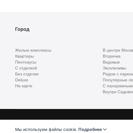
Город
Жилые комплексы
В центре Моск
Квартиры
Вторичка
Пентхаусы
Видовые
С отделкой
Эксклюзивы
Без отделки
Рядом с парко
Deluxe
Популярные ло
На карте
С панорамным
Внутри Садовог
Homehunter - первый полноценный онлайн-сервис элитной недвижимо
Хантер. Оплачивая услуги, вы принимаете
Лицензионное соглашени
Мы используем файлы cookie.
Подробнее