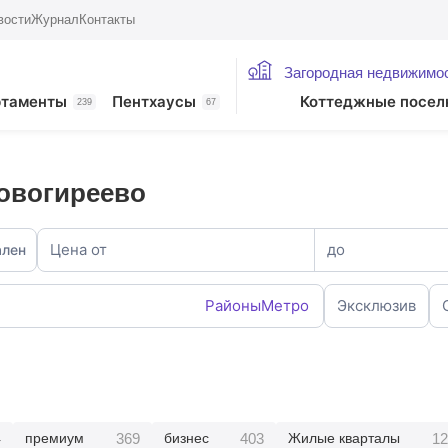
вости
Журнал
Контакты
Загородная недвижимо
ртаменты
Пентхаусы
Коттеджные посел
239
67
овогиреево
Цена от
до
ален
Районы
Метро
Эксклюзив
4
369
403
12
премиум
бизнес
Жилые кварталы