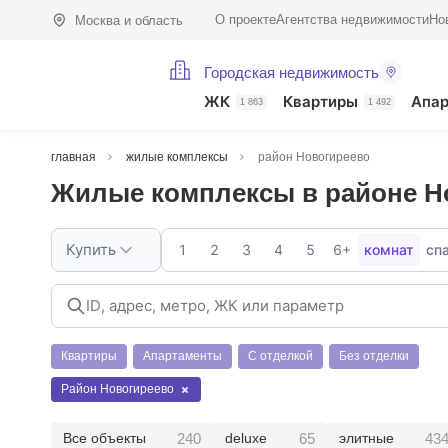
О проекте
Агентства недвижимости
Но
Москва и область
Городская недвижимость
ЖК
Квартиры
Апа
1 863
1 492
главная
жилые комплексы
район Новогиреево
Жилые комплексы в районе Н
Купить
1
2
3
4
5
6+
комнат
сп
Квартиры
Апартаменты
С отделкой
Без отделки
Район Новогиреево
240
65
43
Все объекты
deluxe
элитные