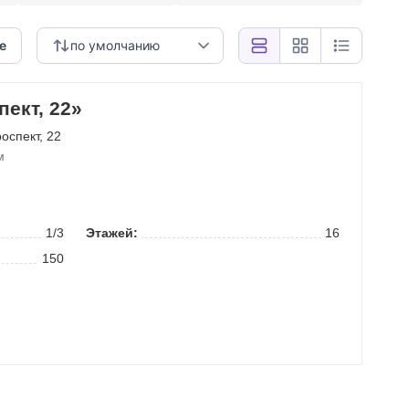
е
по умолчанию
ект, 22»
оспект
, 22
м
1/3
Этажей:
16
150