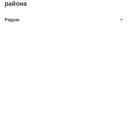
района
Рядом
Выберите расстояние от объекта
До 2000 метров
Школы
Детские клубы
Детские сады
Поликлиники
Больницы
Салоны красоты
Торговые центры