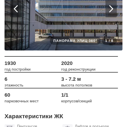
ПАНОРАМА УЛИЦ 360°
1
/
8
1930
2020
год постройки
год реконструкции
6
3 - 7.2 м
этажность
высота потолков
60
1/1
парковочных мест
корпусов/секций
Характеристики ЖК
Пентхаусов
Лифтов в подъезде