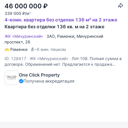
46 000 000
₽
339 000
₽
/м
2
4-комн. квартира без отделки 136 м² на 2 этаже
Квартира без отделки 136 кв. м на 2 этаже
ЖК «Мичуринский»
ЗАО
,
Раменки
,
Мичуринский
проспект
, 26
Раменки
~6 мин. пешком
ID: 128417
·
ЖК «Мичуринский»
·
Лот:108. Полная сумма в
договоре. Обременений нет. Предлагается к продаже
четырехкомнатная квартира общей площадью 135 кв.м в
One Click Property
ЖК "Мичуринский". Функциональная планировка: четыре
Получена аккредитация
изолированные комнаты, два санузла, три гардеробные
комнаты. Окна