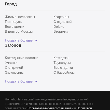
Город
Жилые комплексы
Квартиры
Пентхаусы
С отделкой
Без отделки
Deluxe
В центре Москвы
Вторичка
Видовые
Эксклюзивы
Показать больше
Рядом с парком
Популярные локации
Загород
С панорамными окнами
Внутри Садового кольца
Коттеджные поселки
Коттеджи
Участки
Таунхаусы
С отделкой
Без отделки
Эксклюзивы
С бассейном
С лесным участком
Истринский район
Показать больше
Красногорский район
Минское шоссе
Все
0
Сегодня
0
Homehunter - первый полноценный онлайн-сервис элитной
Вчера
0
недвижимости и бизнес класса в России. Используя сервис, вы
соглашаетесь с
Пользовательским соглашением
и
Политикой