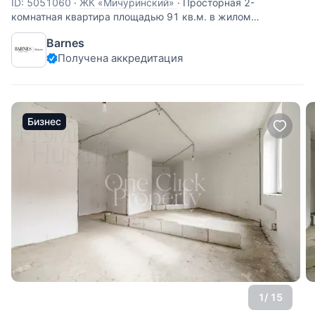
ID: 5051060
·
ЖК «Мичуринский»
·
Просторная 2-
комнатная квартира площадью 91 кв.м. в жилом
комплексе «Мичуринский», расположенном в пешей
Barnes
доступности от МГУ. Квартира с отделкой в современном
Получена аккредитация
стиле. Функциональное планировочное решение: две
комнаты, кухня, гардеробная,
Бизнес
1
/ 15