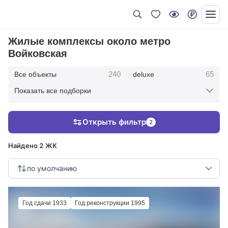
Жилые комплексы около метро
Войковская
240
65
Все объекты
deluxe
Показать все подборки
434
369
403
элитные
премиум
бизнес
Открыть фильтр
2
123
286
Жилые кварталы
клубные дома
Найдено 2 ЖК
по умолчанию
Год сдачи 1933
Год реконструкции 1995