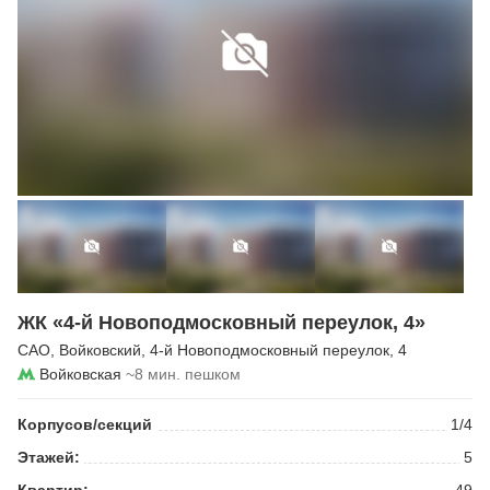
ЖК «4-й Новоподмосковный переулок, 4»
САО
,
Войковский
,
4-й Новоподмосковный переулок
, 4
Войковская
~8 мин. пешком
Корпусов/секций
1/4
Этажей:
5
Квартир:
49