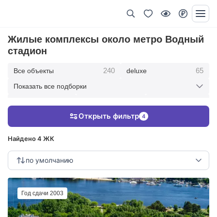
Жилые комплексы около метро Водный
стадион
240
65
Все объекты
deluxe
Показать все подборки
434
369
403
элитные
премиум
бизнес
Открыть фильтр
4
123
286
Жилые кварталы
клубные дома
Найдено 4 ЖК
по умолчанию
Год сдачи 2003