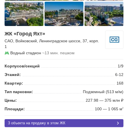
ЖК «Город Яхт»
САО
,
Войковский
,
Ленинградское шоссе
, 37, корп.
1
Водный стадион
~13 мин. пешком
Корпусов/секций
1/9
Этажей:
6-12
Квартир:
168
Тип парковки:
Подземный (513 м/м)
Цены:
227.98 — 375 млн ₽
Площади:
100 — 1 065 м
2
3 объекта на продажу в этом ЖК