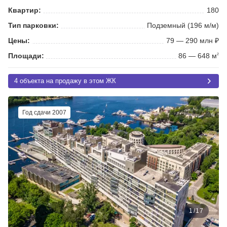
Квартир:
180
Тип парковки:
Подземный (196 м/м)
Цены:
79 — 290 млн ₽
Площади:
86 — 648 м
2
4 объекта на продажу в этом ЖК
Год сдачи 2007
1
/
17