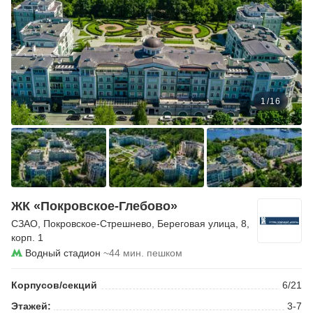
1
/
16
ЖК «Покровское-Глебово»
СЗАО
,
Покровское-Стрешнево
,
Береговая улица
, 8,
корп. 1
Водный стадион
~44 мин. пешком
Корпусов/секций
6/21
Этажей:
3-7