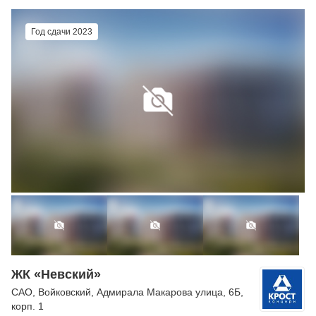
Год сдачи 2023
ЖК «Невский»
САО
,
Войковский
,
Адмирала Макарова улица
, 6Б,
корп. 1