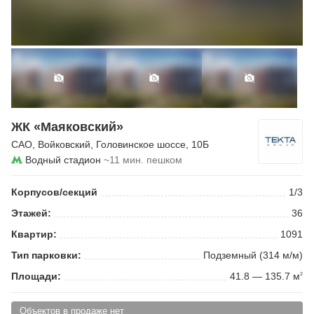
ЖК «Маяковский»
САО
,
Войковский
,
Головинское шоссе
, 10Б
Водный стадион
~11 мин. пешком
Корпусов/секций
1/3
Этажей:
36
Квартир:
1091
Тип парковки:
Подземный (314 м/м)
Площади:
41.8 — 135.7 м
2
Объектов в продаже нет