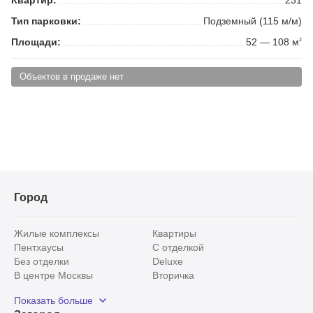
Тип парковки:
Подземный (115 м/м)
Площади:
52 — 108 м
2
Объектов в продаже нет
Город
Жилые комплексы
Квартиры
Пентхаусы
С отделкой
Без отделки
Deluxe
В центре Москвы
Вторичка
Видовые
Эксклюзивы
Показать больше
Рядом с парком
Популярные локации