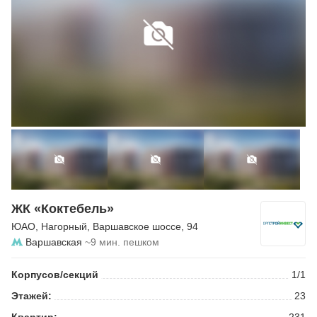
ЖК «Коктебель»
ЮАО
,
Нагорный
,
Варшавское шоссе
, 94
Варшавская
~9 мин. пешком
Корпусов/секций
1/1
Этажей:
23
Квартир:
231