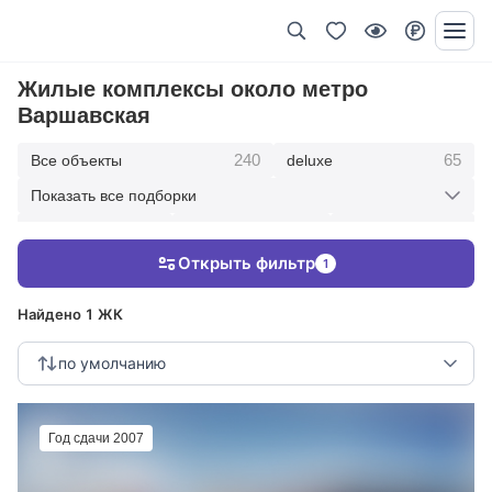
Жилые комплексы около метро
Варшавская
240
65
Все объекты
deluxe
Показать все подборки
434
369
403
элитные
премиум
бизнес
Открыть фильтр
1
123
286
Жилые кварталы
клубные дома
Найдено 1 ЖК
по умолчанию
Год сдачи 2007