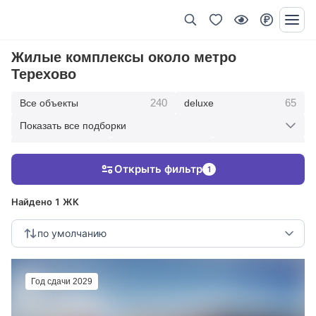
Жилые комплексы около метро
Терехово
240
65
Все объекты
deluxe
Показать все подборки
434
369
403
элитные
премиум
бизнес
Открыть фильтр
1
123
286
Жилые кварталы
клубные дома
Найдено 1 ЖК
по умолчанию
Год сдачи 2029