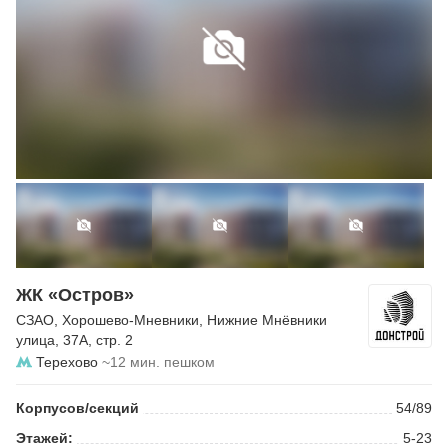
ЖК «Остров»
СЗАО
,
Хорошево-Мневники
,
Нижние Мнёвники
улица
, 37А, стр. 2
Терехово
~12 мин. пешком
Корпусов/секций
54/89
Этажей:
5-23