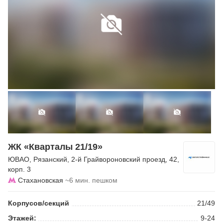
ЖК «Кварталы 21/19»
ЮВАО
,
Рязанский
,
2-й Грайвороновский проезд
, 42,
корп. 3
Стахановская
~6 мин. пешком
Корпусов/секций
21/49
Этажей:
9-24