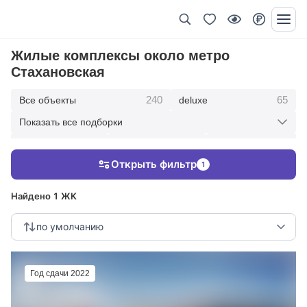
Жилые комплексы около метро
Стахановская
240
65
Все объекты
deluxe
Показать все подборки
434
369
403
элитные
премиум
бизнес
Открыть фильтр
1
123
286
Жилые кварталы
клубные дома
Найдено 1 ЖК
по умолчанию
Год сдачи 2022