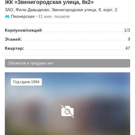
ЖК «Звенигородская улица, 8к2»
ЗАО
,
Фили-Давыдково
,
Звенигородская улица
, 8, корп. 2
Пионерская
~11 мин. пешком
Корпусов/секций
1/3
Этажей:
9
Квартир:
47
Объектов в продаже нет
Год сдачи 1994