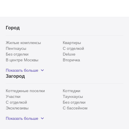
Город
Жилые комплексы
Квартиры
Пентхаусы
С отделкой
Без отделки
Deluxe
В центре Москвы
Вторичка
Видовые
Эксклюзивы
Показать больше
Рядом с парком
Популярные локации
Загород
С панорамными окнами
Внутри Садового кольца
Коттеджные поселки
Коттеджи
Участки
Таунхаусы
С отделкой
Без отделки
Эксклюзивы
С бассейном
С лесным участком
Истринский район
Показать больше
Красногорский район
Минское шоссе
Все
0