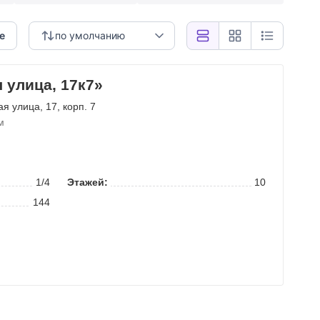
е
по умолчанию
 улица, 17к7»
ая улица
, 17, корп. 7
м
1/4
Этажей:
10
144