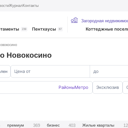
вости
Журнал
Контакты
Загородная недвижимо
ртаменты
Пентхаусы
Коттеджные посел
239
67
Новокосино
о Новокосино
Цена от
до
ален
Районы
Метро
Эксклюзив
4
369
403
12
премиум
бизнес
Жилые кварталы