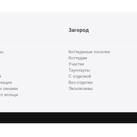
Загород
вы
Коттеджные поселки
Коттеджи
Участки
Таунхаусы
м
С отделкой
кации
Без отделки
и окнами
Эксклюзивы
о кольца
сти и бизнес класса в России. Используя сервис, вы соглашаетесь с
Пользов
е
ООО "ХоумХантер", email:
support@homehunter.ru
. На информационном рес