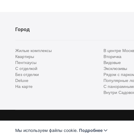
Город
Жилые комплексы
В центре Моск
Квартиры
Вторичка
Пентхаусы
Видовые
С отделкой
Эксклюзивы
Без отделки
Рядом с парко
Deluxe
Популярные ло
На карте
С панорамным
Внутри Садовог
Homehunter - первый полноценный онлайн-сервис элитной недвижимо
Хантер. Оплачивая услуги, вы принимаете
Лицензионное соглашени
Мы используем файлы cookie.
Подробнее