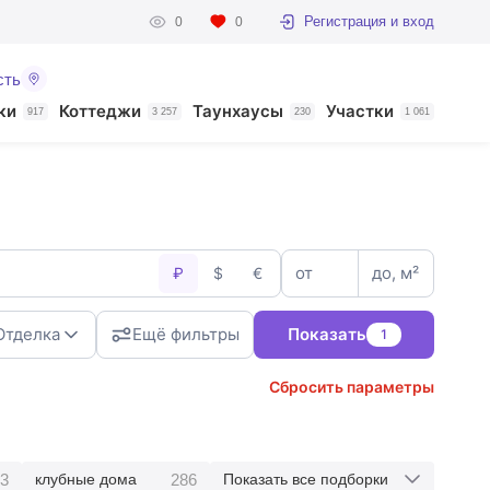
Регистрация и вход
0
0
сть
ки
Коттеджи
Таунхаусы
Участки
917
3 257
230
1 061
от
до, м²
₽
$
€
Отделка
Ещё фильтры
Показать
1
Сбросить параметры
3
286
клубные дома
Показать все подборки