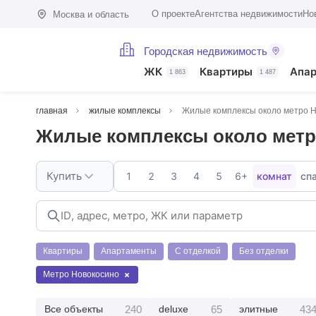
О проекте
Агентства недвижимости
Но
Москва и область
Городская недвижимость
ЖК
Квартиры
Апа
1 863
1 487
главная
жилые комплексы
Жилые комплексы около метро 
Жилые комплексы около метр
Купить
1
2
3
4
5
6+
комнат
сп
Квартиры
Апартаменты
С отделкой
Без отделки
Метро Новокосино
240
65
43
Все объекты
deluxe
элитные