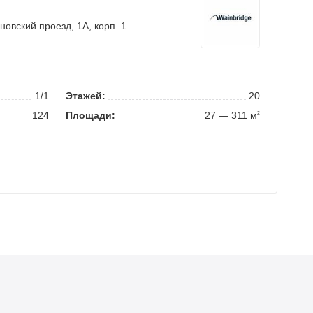
новский проезд
, 1А, корп. 1
1/1
Этажей:
20
124
Площади:
27 — 311 м
2