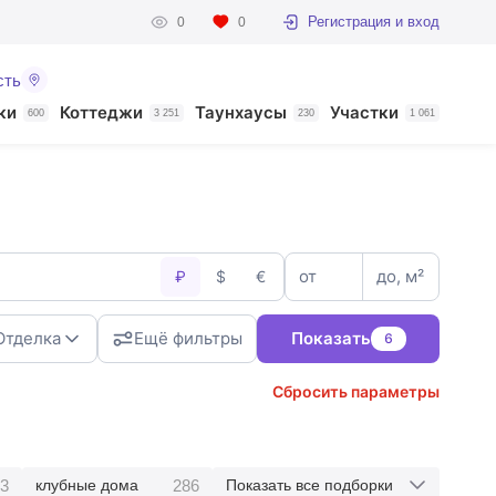
Регистрация и вход
0
0
сть
ки
Коттеджи
Таунхаусы
Участки
600
3 251
230
1 061
от
до, м²
₽
$
€
Отделка
Ещё фильтры
Показать
6
Сбросить параметры
3
286
клубные дома
Показать все подборки