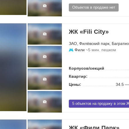
Объектов в продаже нет
ЖК «Fili City»
ЗАО
,
Филёвский парк
,
Багратио
Фили
~5 мин. пешком
Корпусов/секций
Квартир:
Цены:
34.5 —
5 объектов на продажу в этом 
ЖК «Фили Парк»