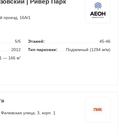
узовский | Ривер Парк
ий проезд
, 16А/1
5/5
Этажей:
45-46
2012
Тип парковки:
Подземный (1294 м/м)
1 — 166 м
2
т»
 Филевская улица
, 3, корп. 1