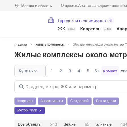
О проекте
Агентства недвижимости
Но
Москва и область
Городская недвижимость
ЖК
Квартиры
Апа
1 863
1 493
главная
жилые комплексы
Жилые комплексы около метро 
Жилые комплексы около мет
Купить
1
2
3
4
5
6+
комнат
сп
Квартиры
Апартаменты
С отделкой
Без отделки
Метро Фили
240
65
43
Все объекты
deluxe
элитные