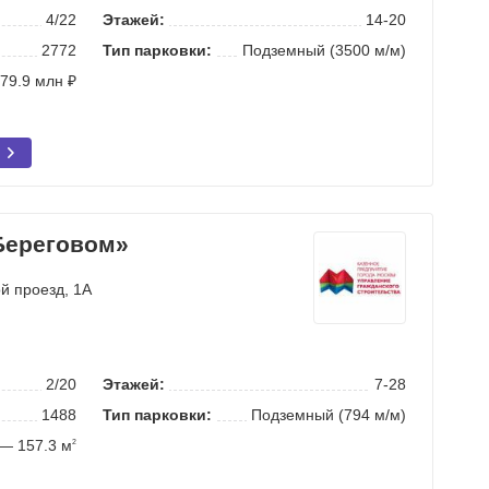
4/22
Этажей:
14-20
2772
Тип парковки:
Подземный (3500 м/м)
 79.9 млн ₽
Береговом»
й проезд
, 1А
2/20
Этажей:
7-28
1488
Тип парковки:
Подземный (794 м/м)
 — 157.3 м
2