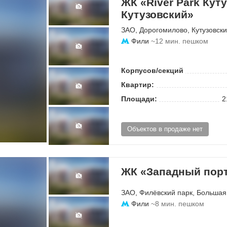
ЖК «River Park Кут
Кутузовский»
ЗАО
,
Дорогомилово
,
Кутузовск
Фили
~12 мин. пешком
Корпусов/секций
Квартир:
Площади:
2
Объектов в продаже нет
ЖК «Западный пор
ЗАО
,
Филёвский парк
,
Большая
Фили
~8 мин. пешком