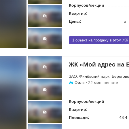
Корпусов/секций
Квартир:
Цены:
от
1 объект на продажу в этом ЖК
ЖК «Мой адрес на 
ЗАО
,
Филёвский парк
,
Берегово
Фили
~22 мин. пешком
Корпусов/секций
Квартир:
Площади:
43.4