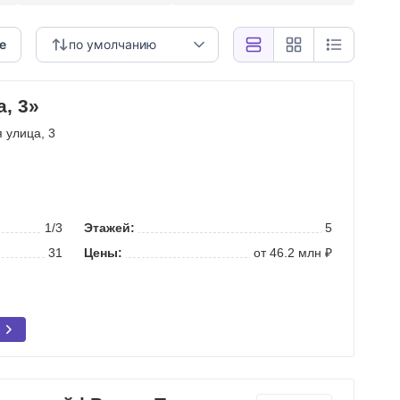
е
по умолчанию
, 3»
я улица
, 3
1/3
Этажей:
5
31
Цены:
от 46.2 млн ₽