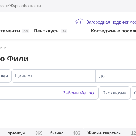
вости
Журнал
Контакты
Загородная недвижимо
ртаменты
Пентхаусы
Коттеджные посел
239
63
Фили
ро Фили
Цена от
до
ален
Районы
Метро
Эксклюзив
4
369
403
12
премиум
бизнес
Жилые кварталы