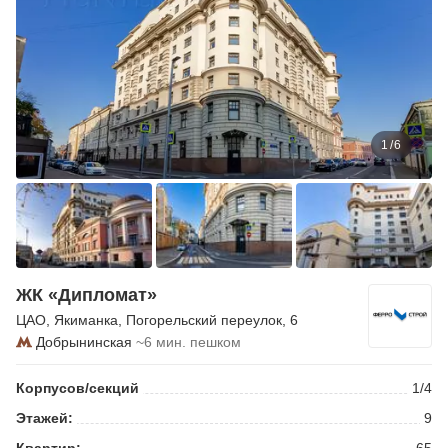
1
/
6
ЖК «Дипломат»
ЦАО
,
Якиманка
,
Погорельский переулок
, 6
Добрынинская
~6 мин. пешком
Корпусов/секций
1/4
Этажей:
9
Квартир:
65