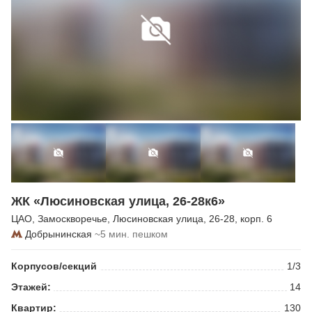
ЖК «Люсиновская улица, 26-28к6»
ЦАО
,
Замоскворечье
,
Люсиновская улица
, 26-28, корп. 6
Добрынинская
~5 мин. пешком
Корпусов/секций
1/3
Этажей:
14
Квартир:
130