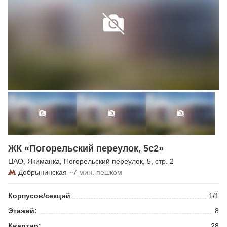
ЖК «Погорельский переулок, 5с2»
ЦАО
,
Якиманка
,
Погорельский переулок
, 5, стр. 2
Добрынинская
~7 мин. пешком
Корпусов/секций
1/1
Этажей:
8
Квартир:
28