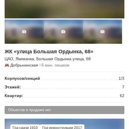
ЖК «улица Большая Ордынка, 68»
ЦАО
,
Якиманка
,
Большая Ордынка улица
, 68
Добрынинская
~5 мин. пешком
Корпусов/секций
1/3
Этажей:
7
Квартир:
62
Объектов в продаже нет
Год сдачи 1910
Год реконструкции 2017