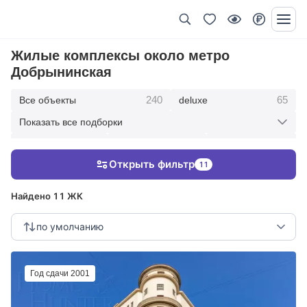
Жилые комплексы около метро
Добрынинская
240
65
Все объекты
deluxe
Показать все подборки
434
369
403
элитные
премиум
бизнес
Открыть фильтр
11
123
286
Жилые кварталы
клубные дома
Найдено 11 ЖК
по умолчанию
Год сдачи 2001