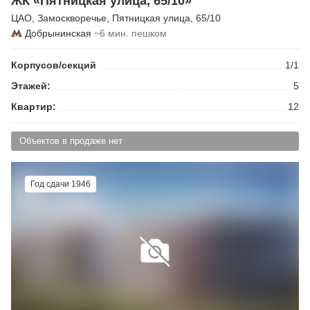
ЖК «Пятницкая улица, 65/10»
ЦАО
,
Замоскворечье
,
Пятницкая улица
, 65/10
Добрынинская
~6 мин. пешком
Корпусов/секций
1/1
Этажей:
5
Квартир:
12
Объектов в продаже нет
Год сдачи 1946