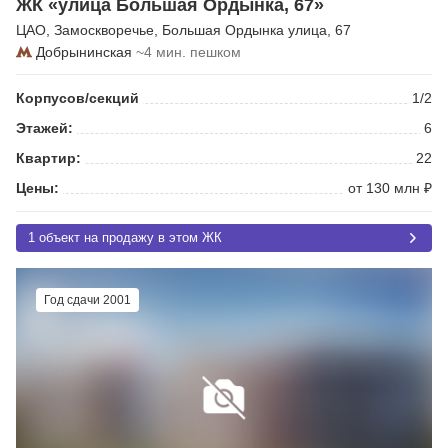
ЖК «улица Большая Ордынка, 67»
ЦАО
,
Замоскворечье
,
Большая Ордынка улица
, 67
Добрынинская
~4 мин. пешком
Корпусов/секций
1/2
Этажей:
6
Квартир:
22
Цены:
от 130 млн ₽
1 объект на продажу в этом ЖК
Год сдачи 2001