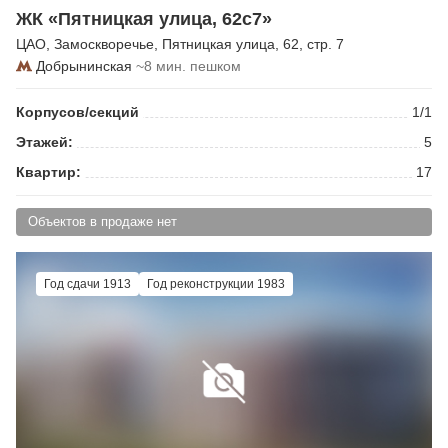
ЖК «Пятницкая улица, 62с7»
ЦАО
,
Замоскворечье
,
Пятницкая улица
, 62, стр. 7
Добрынинская
~8 мин. пешком
Корпусов/секций
1/1
Этажей:
5
Квартир:
17
Объектов в продаже нет
Год сдачи 1913
Год реконструкции 1983