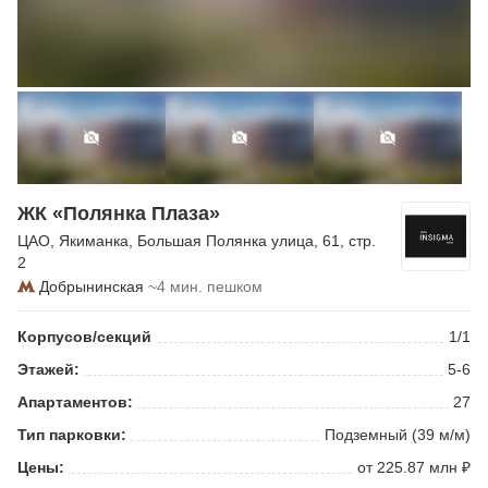
ЖК «Полянка Плаза»
ЦАО
,
Якиманка
,
Большая Полянка улица
, 61, стр.
2
Добрынинская
~4 мин. пешком
Корпусов/секций
1/1
Этажей:
5-6
Апартаментов:
27
Тип парковки:
Подземный (39 м/м)
Цены:
от 225.87 млн ₽