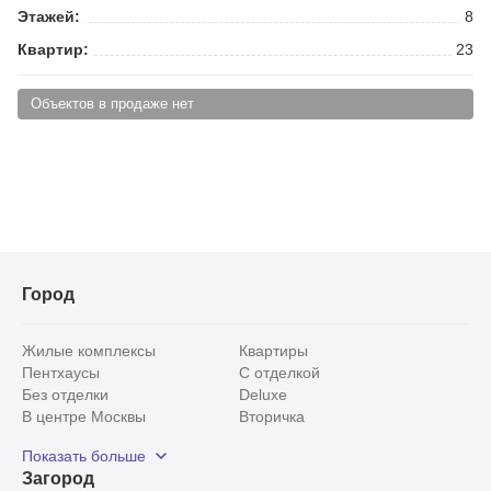
Этажей:
8
Квартир:
23
Объектов в продаже нет
Город
Жилые комплексы
Квартиры
Пентхаусы
С отделкой
Без отделки
Deluxe
В центре Москвы
Вторичка
Видовые
Эксклюзивы
Показать больше
Рядом с парком
Популярные локации
Загород
С панорамными окнами
Внутри Садового кольца