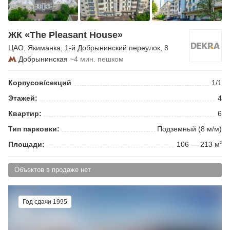
ЖК «The Pleasant House»
ЦАО
,
Якиманка
,
1-й Добрынинский переулок
, 8
Добрынинская
~4 мин. пешком
Корпусов/секций
1/1
Этажей:
4
Квартир:
6
Тип парковки:
Подземный (8 м/м)
Площади:
106 — 213 м
2
Объектов в продаже нет
Год сдачи 1995