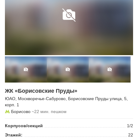
ЖК «Борисовские Пруды»
ЮАО
,
Москворечье-Сабурово
,
Борисовские Пруды улица
, 5,
корп. 1
Борисово
~22 мин. пешком
Корпусов/секций
1/2
Этажей:
22