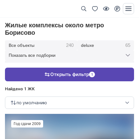
Жилые комплексы около метро
Борисово
240
65
Все объекты
deluxe
Показать все подборки
434
369
403
элитные
премиум
бизнес
Открыть фильтр
1
123
286
Жилые кварталы
клубные дома
Найдено 1 ЖК
по умолчанию
Год сдачи 2009